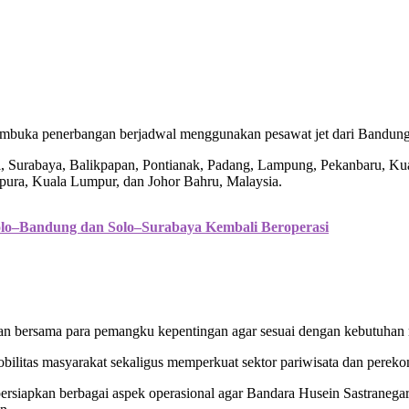
mbuka penerbangan berjadwal menggunakan pesawat jet dari Bandung,
ali, Surabaya, Balikpapan, Pontianak, Padang, Lampung, Pekanbaru, K
pura, Kuala Lumpur, dan Johor Bahru, Malaysia.
lo–Bandung dan Solo–Surabaya Kembali Beroperasi
sikan bersama para pemangku kepentingan agar sesuai dengan kebutuh
litas masyarakat sekaligus memperkuat sektor pariwisata dan perekon
persiapkan berbagai aspek operasional agar Bandara Husein Sastraneg