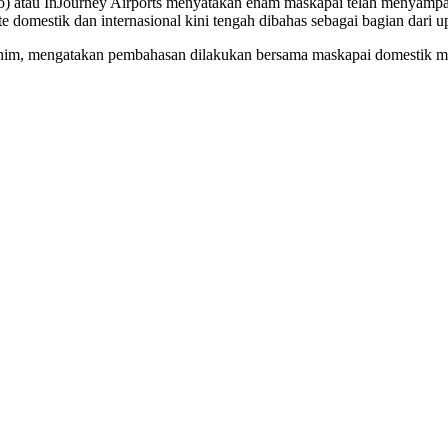
ro) atau InJourney Airports menyatakan enam maskapai telah menyam
e domestik dan internasional kini tengah dibahas sebagai bagian dari 
him, mengatakan pembahasan dilakukan bersama maskapai domestik mau