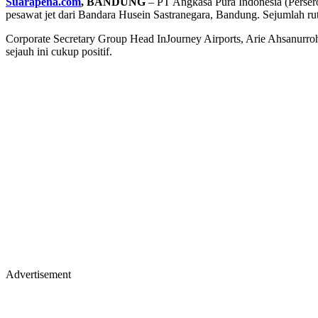
Suarapena.com
, BANDUNG
– PT Angkasa Pura Indonesia (Perse
pesawat jet dari Bandara Husein Sastranegara, Bandung. Sejumlah rut
Corporate Secretary Group Head InJourney Airports, Arie Ahsanurro
sejauh ini cukup positif.
Advertisement