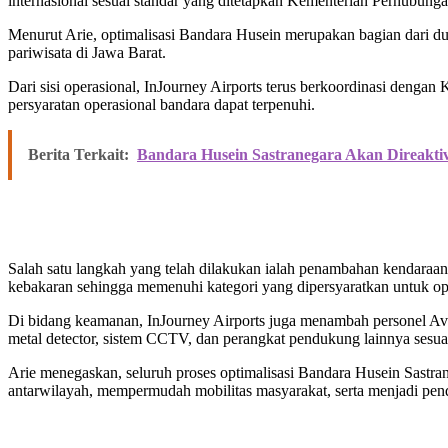
internasional sesuai standar yang ditetapkan Kementerian Perhubunga
Menurut Arie, optimalisasi Bandara Husein merupakan bagian dari d
pariwisata di Jawa Barat.
Dari sisi operasional, InJourney Airports terus berkoordinasi den
persyaratan operasional bandara dapat terpenuhi.
Berita Terkait:
Bandara Husein Sastranegara Akan Direakti
Salah satu langkah yang telah dilakukan ialah penambahan kendaraa
kebakaran sehingga memenuhi kategori yang dipersyaratkan untuk ope
Di bidang keamanan, InJourney Airports juga menambah personel Avia
metal detector, sistem CCTV, dan perangkat pendukung lainnya sesuai
Arie menegaskan, seluruh proses optimalisasi Bandara Husein Sastra
antarwilayah, mempermudah mobilitas masyarakat, serta menjadi pen