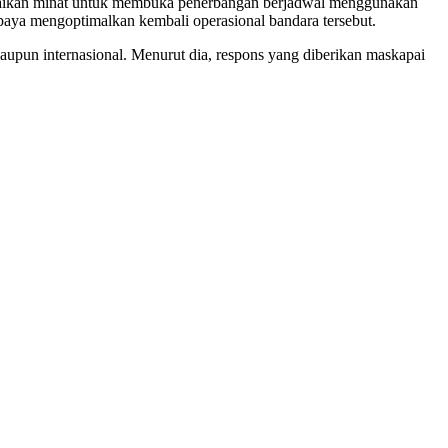
paikan minat untuk membuka penerbangan berjadwal menggunakan
upaya mengoptimalkan kembali operasional bandara tersebut.
pun internasional. Menurut dia, respons yang diberikan maskapai