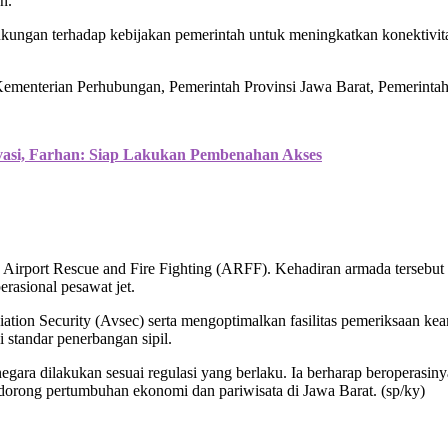
n.
ukungan terhadap kebijakan pemerintah untuk meningkatkan konektivi
gan Kementerian Perhubungan, Pemerintah Provinsi Jawa Barat, Pemeri
vasi, Farhan: Siap Lakukan Pembenahan Akses
n Airport Rescue and Fire Fighting (ARFF). Kehadiran armada terseb
rasional pesawat jet.
tion Security (Avsec) serta mengoptimalkan fasilitas pemeriksaan kea
 standar penerbangan sipil.
negara dilakukan sesuai regulasi yang berlaku. Ia berharap beroperas
dorong pertumbuhan ekonomi dan pariwisata di Jawa Barat. (sp/ky)