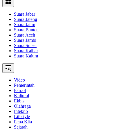
Suara Jabar
Suara Jateng
Suara Jatim
Suara Banten
Suara Aceh
Suara Jambi
Suara Sulsel
Suara Kalbar
Suara Kaltim
Video
Pemerintah
Parpol
Kultural
Ekbis
Olahraga
Intekno
Lifestyle
Pena Kita
Sejarah