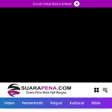
Langsung
×
Scroll Untuk Baca Artikel
ke
konten
Video
Pemerintah
Parpol
Kultural
Ekbis
O