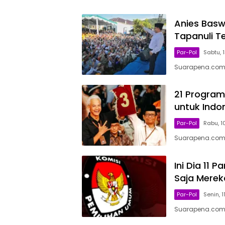
Anies Basw
Tapanuli T
Par-Pol
Sabtu, 
Suarapena.com,
21 Program
untuk Indo
Par-Pol
Rabu, 1
Suarapena.com,
Ini Dia 11 
Saja Merek
Par-Pol
Senin, 
Suarapena.com, 