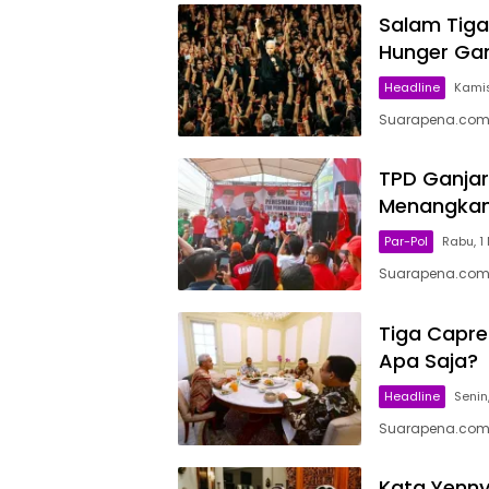
Salam Tiga
Hunger Gam
Headline
Kamis
Suarapena.com,
TPD Ganjar
Menangkan 
Par-Pol
Rabu, 1
Suarapena.com, 
Tiga Capre
Apa Saja?
Headline
Senin
Suarapena.com,
Kata Yenn