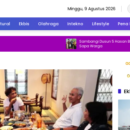
Minggu, 9 Agustus 2026
tural
Ekbis
Olahraga
Intekno
Lifestyle
Pena 
Sambangi Dusun 5 Hasan Basri Tak Le
Sapa Warga
Ek