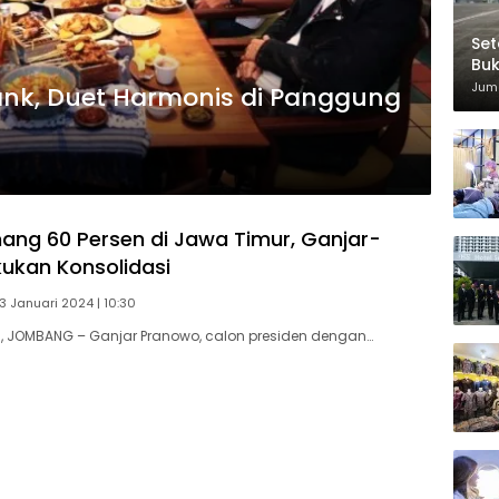
Set
Bu
Di
Juma
ank, Duet Harmonis di Panggung
ang 60 Persen di Jawa Timur, Ganjar-
ukan Konsolidasi
13 Januari 2024 | 10:30
 JOMBANG – Ganjar Pranowo, calon presiden dengan…