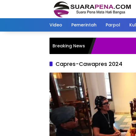
Langsung
ke
konten
Video
Pemerintah
Parpol
Kul
Breaking News
Capres-Cawapres 2024