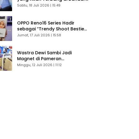
Husein Sastranegara
Sabtu, 18 Juli 2026 | 15:49
OPPO Reno16 Series Hadir
sebagai “Trendy Shoot Bestie”,
Bikin Konten Kreator Makin
Jumat, 17 Juli 2026 | 15:58
Betah
Wastra Dewi Sambi Jadi
Magnet di Pameran
Dekranasda, Banyak Diminati
Minggu, 12 Juli 2026 | 11:12
Pengunjung