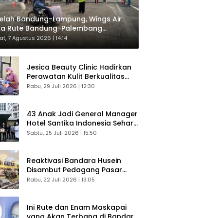
elah Bandung-Lampung, Wings Air
ka Rute Bandung-Palembang
respons Langsung Penumpang
t, 7 Agustus 2026 | 14:14
Jesica Beauty Clinic Hadirkan
Perawatan Kulit Berkualitas
Plus Konsultasi Gratis
Rabu, 29 Juli 2026 | 12:30
43 Anak Jadi General Manager
Hotel Santika Indonesia Sehari
Sukses Digelar
Sabtu, 25 Juli 2026 | 15:50
Reaktivasi Bandara Husein
Disambut Pedagang Pasar
Baru, Diyakini Bangkitkan
Rabu, 22 Juli 2026 | 13:05
Kembali Ekonomi Bandung
Ini Rute dan Enam Maskapai
yang Akan Terbang di Bandara