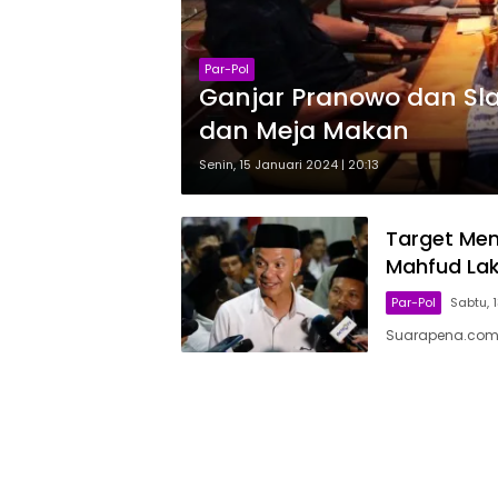
Par-Pol
Ganjar Pranowo dan Sl
dan Meja Makan
Senin, 15 Januari 2024 | 20:13
Target Men
Mahfud Lak
Par-Pol
Sabtu, 
Suarapena.com,