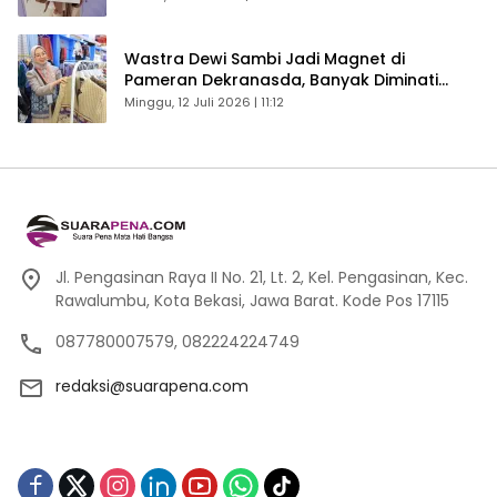
Wastra Dewi Sambi Jadi Magnet di
Pameran Dekranasda, Banyak Diminati
Pengunjung
Minggu, 12 Juli 2026 | 11:12
Jl. Pengasinan Raya II No. 21, Lt. 2, Kel. Pengasinan, Kec.
Rawalumbu, Kota Bekasi, Jawa Barat. Kode Pos 17115
087780007579, 082224224749
redaksi@suarapena.com