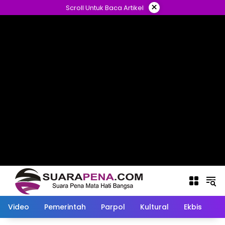
Langsung
×
Scroll Untuk Baca Artikel
ke
konten
Video
Pemerintah
Parpol
Kultural
Ekbis
O