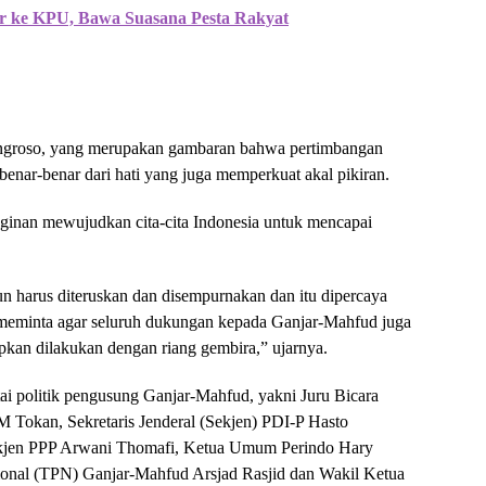
r ke KPU, Bawa Suasana Pesta Rakyat
groso, yang merupakan gambaran bahwa pertimbangan
nar-benar dari hati yang juga memperkuat akal pikiran.
keinginan mewujudkan cita-cita Indonesia untuk mencapai
 harus diteruskan dan disempurnakan dan itu dipercaya
meminta agar seluruh dukungan kepada Ganjar-Mahfud juga
rapkan dilakukan dengan riang gembira,” ujarnya.
partai politik pengusung Ganjar-Mahfud, yakni Juru Bicara
 Tokan, Sekretaris Jenderal (Sekjen) PDI-P Hasto
Sekjen PPP Arwani Thomafi, Ketua Umum Perindo Hary
onal (TPN) Ganjar-Mahfud Arsjad Rasjid dan Wakil Ketua