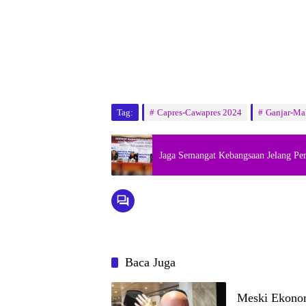
Tag:
Capres-Cawapres 2024
Ganjar-Ma
Jaga Semangat Kebangsaan Jelang Pe
Baca Juga
Meski Ekonom