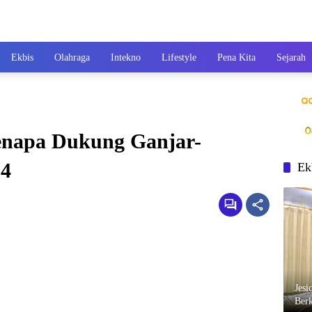
Ekbis
Olahraga
Intekno
Lifestyle
Pena Kita
Sejarah
enapa Dukung Ganjar-
24
Ek
Jesi
Berk