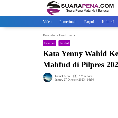
Langsung
ke
konten
Video
Pemerintah
Parpol
Kultural
Beranda
Headline
Headline
Par-Pol
Kata Yenny Wahid K
Mahfud di Pilpres 20
Daniel Kibo
2 Min Baca
Jumat, 27 Oktober 2023 | 16:50