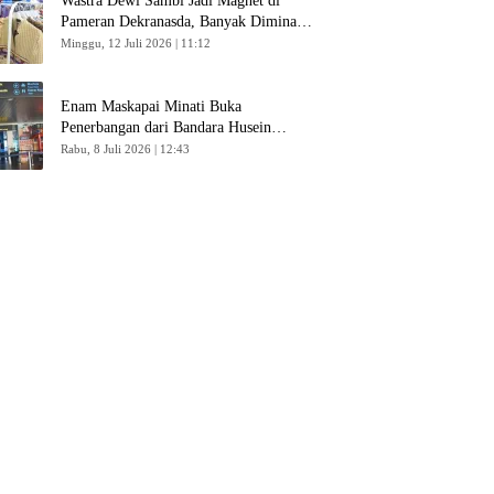
Wastra Dewi Sambi Jadi Magnet di
Pameran Dekranasda, Banyak Diminati
Pengunjung
Minggu, 12 Juli 2026 | 11:12
Enam Maskapai Minati Buka
Penerbangan dari Bandara Husein
Sastranegara
Rabu, 8 Juli 2026 | 12:43