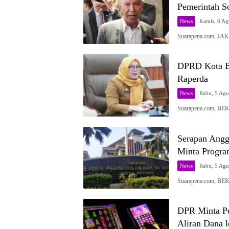
Pemerintah S
News
Kamis, 6 Ag
Suarapena.com, JA
DPRD Kota B
Raperda
News
Rabu, 5 Agu
Suarapena.com, BE
Serapan Ang
Minta Progra
News
Rabu, 5 Agu
Suarapena.com, BE
DPR Minta Pem
Aliran Dana 