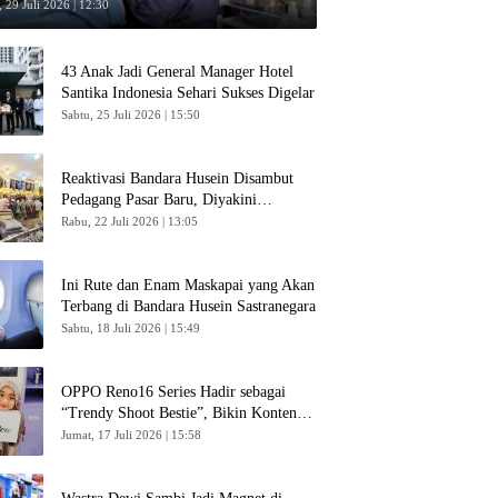
 29 Juli 2026 | 12:30
43 Anak Jadi General Manager Hotel
Santika Indonesia Sehari Sukses Digelar
Sabtu, 25 Juli 2026 | 15:50
Reaktivasi Bandara Husein Disambut
Pedagang Pasar Baru, Diyakini
Bangkitkan Kembali Ekonomi Bandung
Rabu, 22 Juli 2026 | 13:05
Ini Rute dan Enam Maskapai yang Akan
Terbang di Bandara Husein Sastranegara
Sabtu, 18 Juli 2026 | 15:49
OPPO Reno16 Series Hadir sebagai
“Trendy Shoot Bestie”, Bikin Konten
Kreator Makin Betah
Jumat, 17 Juli 2026 | 15:58