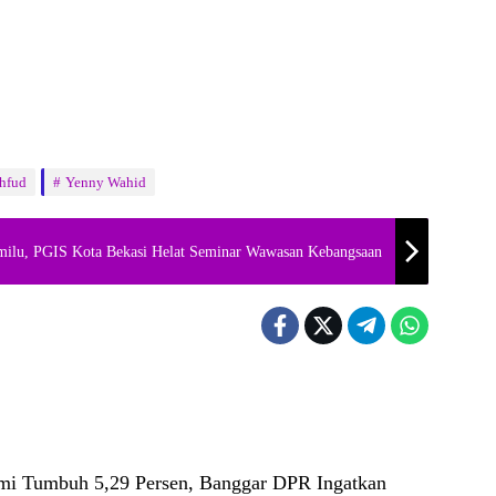
hfud
Yenny Wahid
milu, PGIS Kota Bekasi Helat Seminar Wawasan Kebangsaan
i Tumbuh 5,29 Persen, Banggar DPR Ingatkan