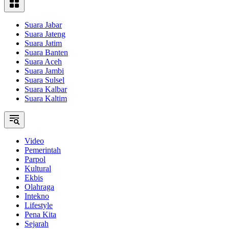
Suara Jabar
Suara Jateng
Suara Jatim
Suara Banten
Suara Aceh
Suara Jambi
Suara Sulsel
Suara Kalbar
Suara Kaltim
Video
Pemerintah
Parpol
Kultural
Ekbis
Olahraga
Intekno
Lifestyle
Pena Kita
Sejarah