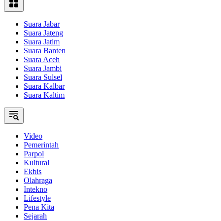
Suara Jabar
Suara Jateng
Suara Jatim
Suara Banten
Suara Aceh
Suara Jambi
Suara Sulsel
Suara Kalbar
Suara Kaltim
Video
Pemerintah
Parpol
Kultural
Ekbis
Olahraga
Intekno
Lifestyle
Pena Kita
Sejarah