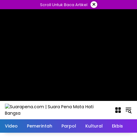
Langsung
×
Scroll Untuk Baca Artikel
ke
konten
Video
Pemerintah
Parpol
Kultural
Ekbis
O