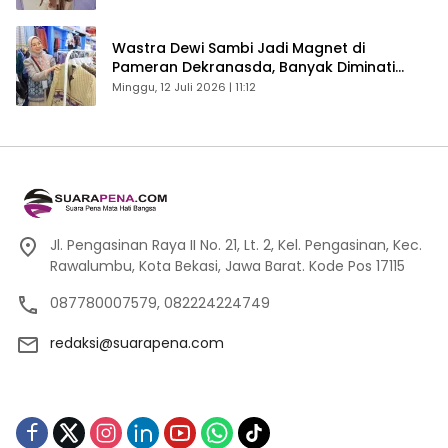
Wastra Dewi Sambi Jadi Magnet di
Pameran Dekranasda, Banyak Diminati
Pengunjung
Minggu, 12 Juli 2026 | 11:12
Jl. Pengasinan Raya II No. 21, Lt. 2, Kel. Pengasinan, Kec.
Rawalumbu, Kota Bekasi, Jawa Barat. Kode Pos 17115
087780007579, 082224224749
redaksi@suarapena.com