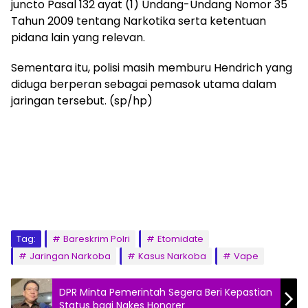
juncto Pasal 132 ayat (1) Undang-Undang Nomor 35
Tahun 2009 tentang Narkotika serta ketentuan
pidana lain yang relevan.
Sementara itu, polisi masih memburu Hendrich yang
diduga berperan sebagai pemasok utama dalam
jaringan tersebut. (sp/hp)
Tag:
Bareskrim Polri
Etomidate
Jaringan Narkoba
Kasus Narkoba
Vape
DPR Minta Pemerintah Segera Beri Kepastian
Status bagi Nakes Honorer