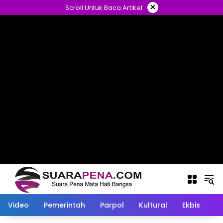
Langsung
×
Scroll Untuk Baca Artikel
ke
konten
Video
Pemerintah
Parpol
Kultural
Ekbis
O