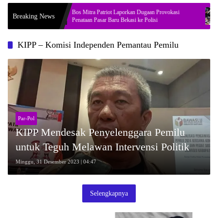
rasikan
Bos Mitra Patriot Laporkan Dugaan Provokasi
Soa
Breaking News
Penataan Pasar Baru Bekasi ke Polisi
Jak
KIPP – Komisi Independen Pemantau Pemilu
Par-Pol
KIPP Mendesak Penyelenggara Pemilu
untuk Teguh Melawan Intervensi Politik
Minggu, 31 Desember 2023 | 04:47
Selengkapnya