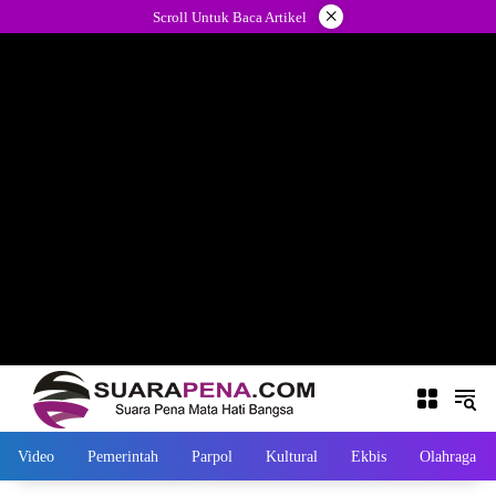
Langsung
×
Scroll Untuk Baca Artikel
ke
konten
Video
Pemerintah
Parpol
Kultural
Ekbis
Olahraga