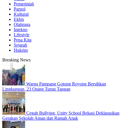
Pemerintah
Parpol
Kultural
Ekbis
Olahraga
Intekno
Lifestyle
Pena Kita
Sejarah
Hukrim
Breaking News
Warga Pampang Gotong Royong Bersihkan
Lingkungan, 23 Orang Turun Tangan
Cegah Bullying, Unity School Bekasi Deklarasikan
Gerakan Sekolah Aman dan Ramah Anak