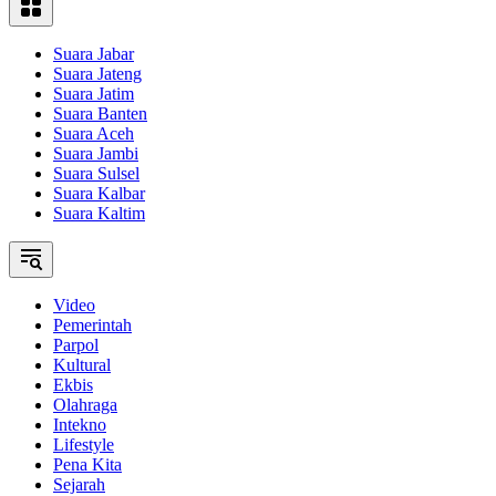
Suara Jabar
Suara Jateng
Suara Jatim
Suara Banten
Suara Aceh
Suara Jambi
Suara Sulsel
Suara Kalbar
Suara Kaltim
Video
Pemerintah
Parpol
Kultural
Ekbis
Olahraga
Intekno
Lifestyle
Pena Kita
Sejarah