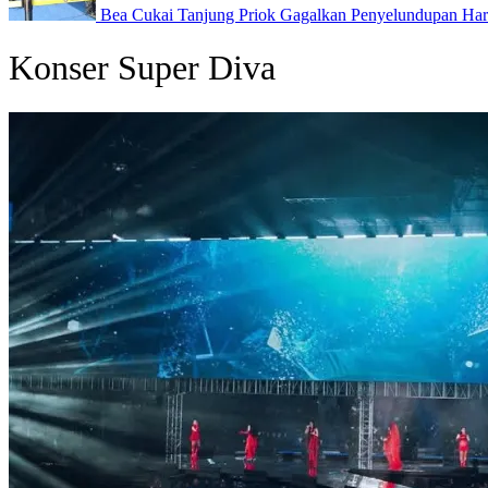
Bea Cukai Tanjung Priok Gagalkan Penyelundupan Harl
Konser Super Diva