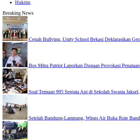
Hukrim
Breaking News
Cegah Bullying, Unity School Bekasi Deklarasikan G
Bos Mitra Patriot Laporkan Dugaan Provokasi Penataan 
Soal Temuan 995 Senjata Api di Sekolah Swasta Jaksel
Setelah Bandung-Lampung, Wings Air Buka Rute Ban