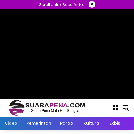
Langsung
×
Scroll Untuk Baca Artikel
ke
konten
Video
Pemerintah
Parpol
Kultural
Ekbis
O