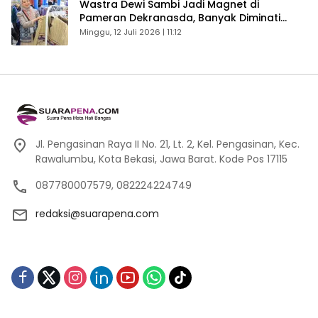
Wastra Dewi Sambi Jadi Magnet di
Pameran Dekranasda, Banyak Diminati
Pengunjung
Minggu, 12 Juli 2026 | 11:12
Jl. Pengasinan Raya II No. 21, Lt. 2, Kel. Pengasinan, Kec.
Rawalumbu, Kota Bekasi, Jawa Barat. Kode Pos 17115
087780007579, 082224224749
redaksi@suarapena.com