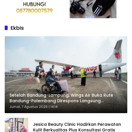
Ekbis
Setelah Bandung-Lampung, Wings Air Buka Rute
Bandung-Palembang Direspons Langsung
Penumpang
Jumat, 7 Agustus 2026 | 14:14
Jesica Beauty Clinic Hadirkan Perawatan
Kulit Berkualitas Plus Konsultasi Gratis