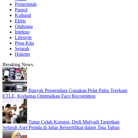
Pemerintah
Parpol
Kultural
Ekbis
Olahraga
Intekno
Lifestyle
Pena Kita
Sejarah
Hukrim
Breaking News
Banyak Pengendara Gunakan Pelat Palsu Terekam
ETLE, Korlantas Optimalkan Face Recognition
Tutup Celah Korupsi, Dedi Mulyadi Targetkan
Seluruh Aset Pemda di Jabar Bersertifikat dalam Tiga Tahun