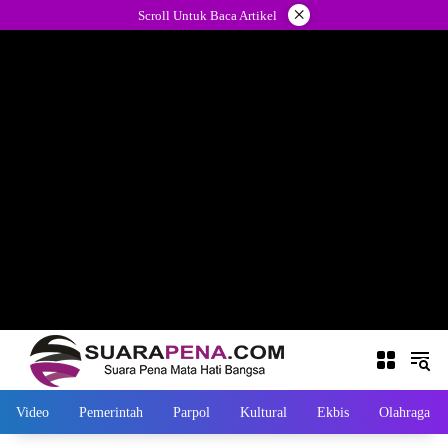
Langsung
×
Scroll Untuk Baca Artikel
ke
konten
Video
Pemerintah
Parpol
Kultural
Ekbis
Olahraga