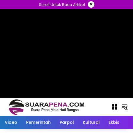
Langsung
×
Scroll Untuk Baca Artikel
ke
konten
Video
Pemerintah
Parpol
Kultural
Ekbis
O