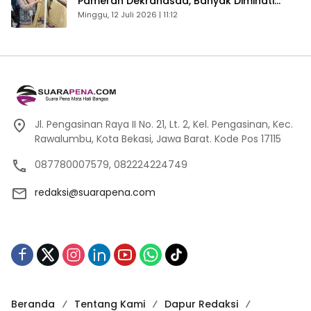
Pameran Dekranasda, Banyak Diminati
Pengunjung
Minggu, 12 Juli 2026 | 11:12
Jl. Pengasinan Raya II No. 21, Lt. 2, Kel. Pengasinan, Kec.
Rawalumbu, Kota Bekasi, Jawa Barat. Kode Pos 17115
087780007579, 082224224749
redaksi@suarapena.com
Beranda
Tentang Kami
Dapur Redaksi