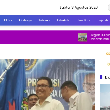
Sabtu, 8 Agustus 2026
Ekbis
Olahraga
Intekno
Lifestyle
Pena Kita
Sejarah
Cegah Bullying, Unit
Deklarasikan Gerak
dan Ramah Anak
Ek