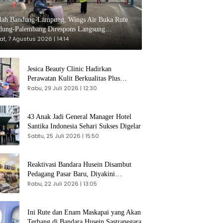
elah Bandung-Lampung, Wings Air Buka Rute
dung-Palembang Direspons Langsung
umpang
t, 7 Agustus 2026 | 14:14
Jesica Beauty Clinic Hadirkan
Perawatan Kulit Berkualitas Plus
Konsultasi Gratis
Rabu, 29 Juli 2026 | 12:30
43 Anak Jadi General Manager Hotel
Santika Indonesia Sehari Sukses Digelar
Sabtu, 25 Juli 2026 | 15:50
Reaktivasi Bandara Husein Disambut
Pedagang Pasar Baru, Diyakini
Bangkitkan Kembali Ekonomi Bandung
Rabu, 22 Juli 2026 | 13:05
Ini Rute dan Enam Maskapai yang Akan
Terbang di Bandara Husein Sastranegara