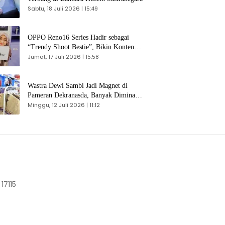
Sabtu, 18 Juli 2026 | 15:49
OPPO Reno16 Series Hadir sebagai
“Trendy Shoot Bestie”, Bikin Konten
Kreator Makin Betah
Jumat, 17 Juli 2026 | 15:58
Wastra Dewi Sambi Jadi Magnet di
Pameran Dekranasda, Banyak Diminati
Pengunjung
Minggu, 12 Juli 2026 | 11:12
17115