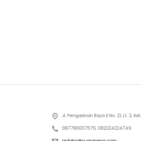
Jl. Pengasinan Raya II No. 21, Lt. 2,
087780007579, 082224224749
redaksi@suarapena.com