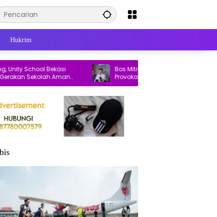
Hukrim
y School Bekasi
Bos Mitra Patriot Laporkan Dugaan
an Sekolah Aman
Provokasi Penataan Pasar Baru Bekasi ke
Polisi
bis