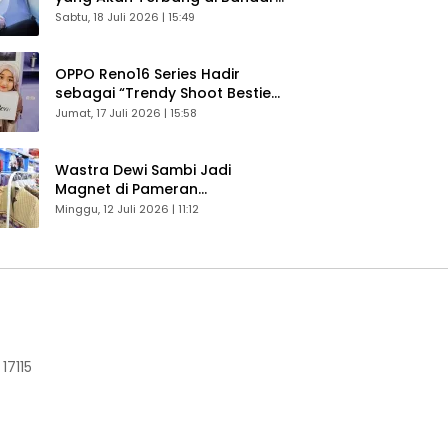
Husein Sastranegara
Sabtu, 18 Juli 2026 | 15:49
OPPO Reno16 Series Hadir
sebagai “Trendy Shoot Bestie”,
Bikin Konten Kreator Makin
Jumat, 17 Juli 2026 | 15:58
Betah
Wastra Dewi Sambi Jadi
Magnet di Pameran
Dekranasda, Banyak Diminati
Minggu, 12 Juli 2026 | 11:12
Pengunjung
17115