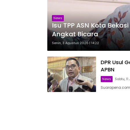
News
Isu TPP ASN Kota Bekas
Angkat Bicara
Senin, 3 Agustus 2026 | 14:22
DPR Usul G
APBN
News
Sabtu, 11 
Suarapena.com, 