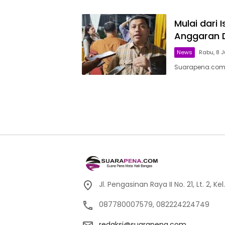
Mulai dari
Anggaran D
News
Rabu, 8 J
Suarapena.com,
Jl. Pengasinan Raya II No. 21, Lt. 2,
087780007579, 082224224749
redaksi@suarapena.com