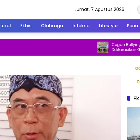
Jumat, 7 Agustus 2026
tural
Ekbis
Olahraga
Intekno
Lifestyle
Pena 
Cegah Bullying, Unity
Deklarasikan Geraka
dan Ramah Anak
Ek