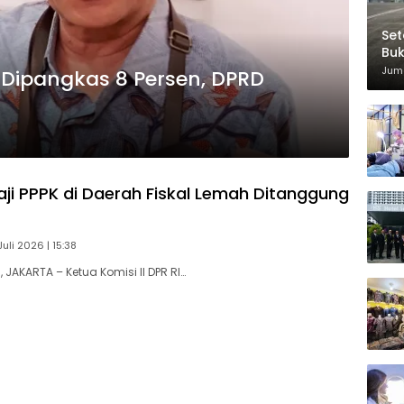
Set
Bu
Di
Juma
i Dipangkas 8 Persen, DPRD
aji PPPK di Daerah Fiskal Lemah Ditanggung
Juli 2026 | 15:38
JAKARTA – Ketua Komisi II DPR RI…