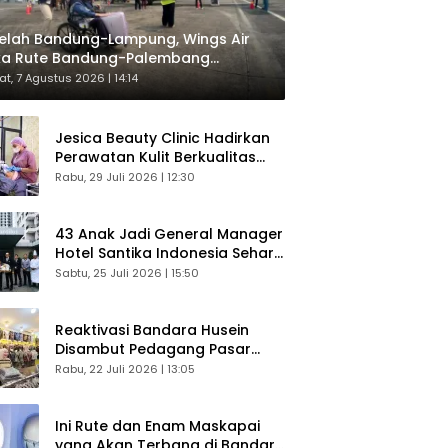
elah Bandung-Lampung, Wings Air
ka Rute Bandung-Palembang
respons Langsung Penumpang
t, 7 Agustus 2026 | 14:14
Jesica Beauty Clinic Hadirkan
Perawatan Kulit Berkualitas
Plus Konsultasi Gratis
Rabu, 29 Juli 2026 | 12:30
43 Anak Jadi General Manager
Hotel Santika Indonesia Sehari
Sukses Digelar
Sabtu, 25 Juli 2026 | 15:50
Reaktivasi Bandara Husein
Disambut Pedagang Pasar
Baru, Diyakini Bangkitkan
Rabu, 22 Juli 2026 | 13:05
Kembali Ekonomi Bandung
Ini Rute dan Enam Maskapai
yang Akan Terbang di Bandara