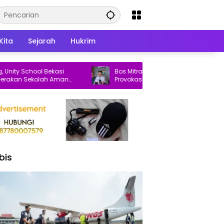
Kita
Sejarah
Hukrim
 School Bekasi
Bos Mitra Patriot Laporkan Dugaan
n Sekolah Aman
Provokasi Penataan Pasar Baru Bekasi ke
Polisi
bis