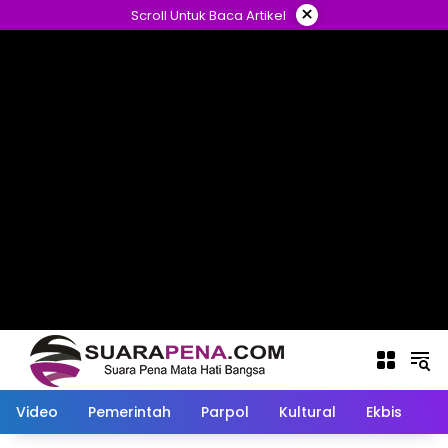
Langsung
×
Scroll Untuk Baca Artikel
ke
konten
Video
Pemerintah
Parpol
Kultural
Ekbis
O