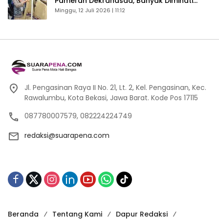
Pameran Dekranasda, Banyak Diminati
Pengunjung
Minggu, 12 Juli 2026 | 11:12
Jl. Pengasinan Raya II No. 21, Lt. 2, Kel. Pengasinan, Kec.
Rawalumbu, Kota Bekasi, Jawa Barat. Kode Pos 17115
087780007579, 082224224749
redaksi@suarapena.com
Beranda
Tentang Kami
Dapur Redaksi