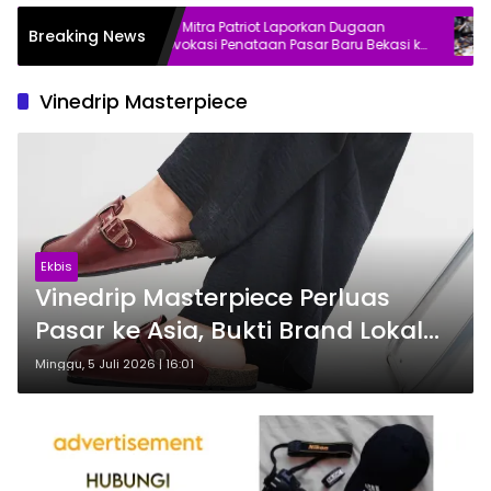
i
Bos Mitra Patriot Laporkan Dugaan
Soa
Breaking News
an
Provokasi Penataan Pasar Baru Bekasi ke
Swa
Polisi
Vinedrip Masterpiece
Ekbis
Vinedrip Masterpiece Perluas
Pasar ke Asia, Bukti Brand Lokal
Bisa Bersaing
Minggu, 5 Juli 2026 | 16:01