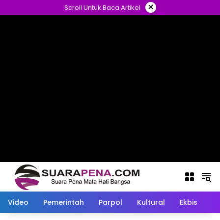
Langsung
×
Scroll Untuk Baca Artikel
ke
konten
Video
Pemerintah
Parpol
Kultural
Ekbis
O