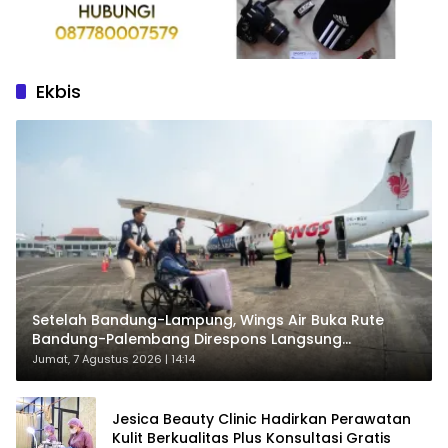
Ekbis
Setelah Bandung-Lampung, Wings Air Buka Rute
Bandung-Palembang Direspons Langsung
Penumpang
Jumat, 7 Agustus 2026 | 14:14
Jesica Beauty Clinic Hadirkan Perawatan
Kulit Berkualitas Plus Konsultasi Gratis