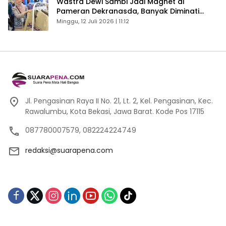
Wastra Dewi Sambi Jadi Magnet di
Pameran Dekranasda, Banyak Diminati
Pengunjung
Minggu, 12 Juli 2026 | 11:12
Jl. Pengasinan Raya II No. 21, Lt. 2, Kel. Pengasinan, Kec.
Rawalumbu, Kota Bekasi, Jawa Barat. Kode Pos 17115
087780007579, 082224224749
redaksi@suarapena.com