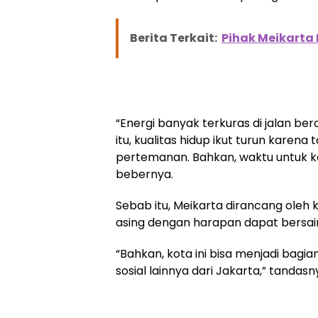
Berita Terkait:
Pihak Meikarta 
“Energi banyak terkuras di jalan b
itu, kualitas hidup ikut turun karen
pertemanan. Bahkan, waktu untuk ke
bebernya.
Sebab itu, Meikarta dirancang oleh
asing dengan harapan dapat bersain
“Bahkan, kota ini bisa menjadi bagi
sosial lainnya dari Jakarta,” tandasny