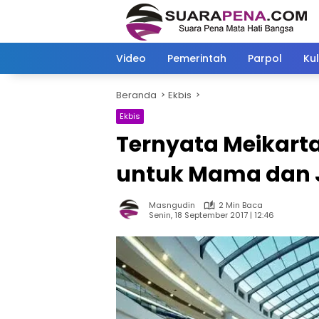
Langsung
ke
konten
Video
Pemerintah
Parpol
Kul
Beranda
Ekbis
Ekbis
Ternyata Meikart
untuk Mama dan 
Masngudin
2 Min Baca
Senin, 18 September 2017 | 12:46