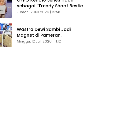
sebagai “Trendy Shoot Bestie”,
Bikin Konten Kreator Makin
Jumat, 17 Juli 2026 | 15:58
Betah
Wastra Dewi Sambi Jadi
Magnet di Pameran
Dekranasda, Banyak Diminati
Minggu, 12 Juli 2026 | 11:12
Pengunjung