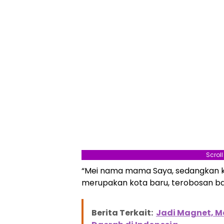
Scrol
“Mei nama mama Saya, sedangkan kar
merupakan kota baru, terobosan ba
Berita Terkait:
Jadi Magnet, Me