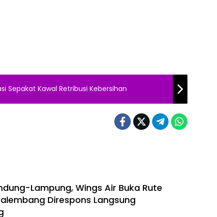
si Sepakat Kawal Retribusi Kebersihan
ndung-Lampung, Wings Air Buka Rute
alembang Direspons Langsung
g