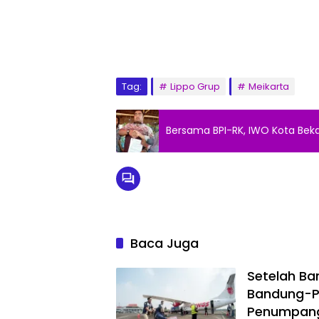
Tag:
Lippo Grup
Meikarta
Bersama BPI-RK, IWO Kota Beka
Baca Juga
Setelah Ba
Bandung-P
Penumpan