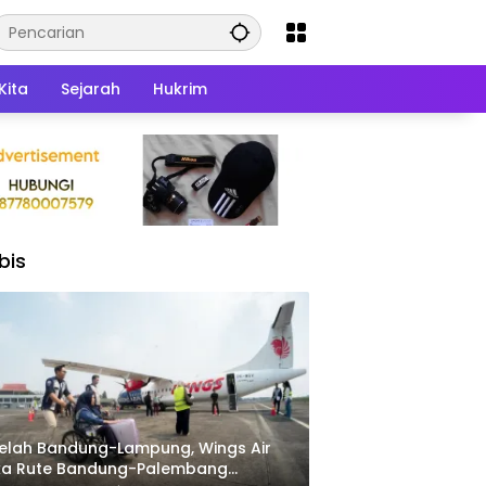
Kita
Sejarah
Hukrim
bis
elah Bandung-Lampung, Wings Air
ka Rute Bandung-Palembang