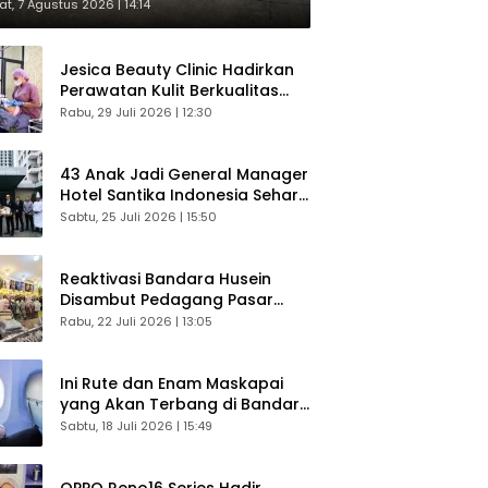
respons Langsung Penumpang
t, 7 Agustus 2026 | 14:14
Jesica Beauty Clinic Hadirkan
Perawatan Kulit Berkualitas
Plus Konsultasi Gratis
Rabu, 29 Juli 2026 | 12:30
43 Anak Jadi General Manager
Hotel Santika Indonesia Sehari
Sukses Digelar
Sabtu, 25 Juli 2026 | 15:50
Reaktivasi Bandara Husein
Disambut Pedagang Pasar
Baru, Diyakini Bangkitkan
Rabu, 22 Juli 2026 | 13:05
Kembali Ekonomi Bandung
Ini Rute dan Enam Maskapai
yang Akan Terbang di Bandara
Husein Sastranegara
Sabtu, 18 Juli 2026 | 15:49
OPPO Reno16 Series Hadir