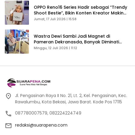
OPPO Reno16 Series Hadir sebagai “Trendy
Shoot Bestie”, Bikin Konten Kreator Makin
Betah
Jumat, 17 Juli 2026 | 15:58
Wastra Dewi Sambi Jadi Magnet di
Pameran Dekranasda, Banyak Diminati
Pengunjung
Minggu, 12 Juli 2026 | 11:12
Jl. Pengasinan Raya II No. 21, Lt. 2, Kel. Pengasinan, Kec.
Rawalumbu, Kota Bekasi, Jawa Barat. Kode Pos 17115
087780007579, 082224224749
redaksi@suarapena.com