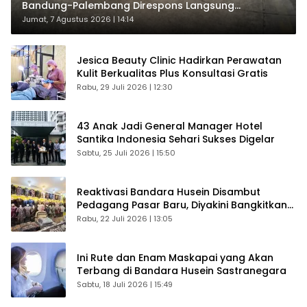
Bandung-Palembang Direspons Langsung
Penumpang
Jumat, 7 Agustus 2026 | 14:14
Jesica Beauty Clinic Hadirkan Perawatan
Kulit Berkualitas Plus Konsultasi Gratis
Rabu, 29 Juli 2026 | 12:30
43 Anak Jadi General Manager Hotel
Santika Indonesia Sehari Sukses Digelar
Sabtu, 25 Juli 2026 | 15:50
Reaktivasi Bandara Husein Disambut
Pedagang Pasar Baru, Diyakini Bangkitkan
Kembali Ekonomi Bandung
Rabu, 22 Juli 2026 | 13:05
Ini Rute dan Enam Maskapai yang Akan
Terbang di Bandara Husein Sastranegara
Sabtu, 18 Juli 2026 | 15:49