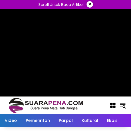
Langsung
×
Scroll Untuk Baca Artikel
ke
konten
Video
Pemerintah
Parpol
Kultural
Ekbis
O