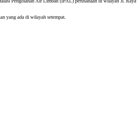
alasi Pengolahan Air Limbah (IPAL) perusahaan di wilayah Jl. Raya
an yang ada di wilayah setempat.