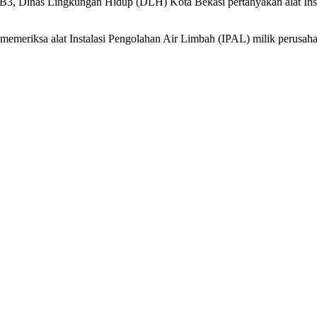
B3, Dinas Lingkungan Hidup (DLH) Kota Bekasi pertanyakan alat Inst
emeriksa alat Instalasi Pengolahan Air Limbah (IPAL) milik perusaha