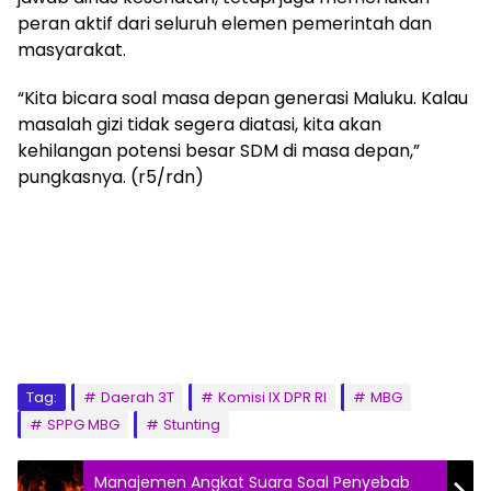
peran aktif dari seluruh elemen pemerintah dan
masyarakat.
“Kita bicara soal masa depan generasi Maluku. Kalau
masalah gizi tidak segera diatasi, kita akan
kehilangan potensi besar SDM di masa depan,”
pungkasnya. (r5/rdn)
Tag:
Daerah 3T
Komisi IX DPR RI
MBG
SPPG MBG
Stunting
Manajemen Angkat Suara Soal Penyebab