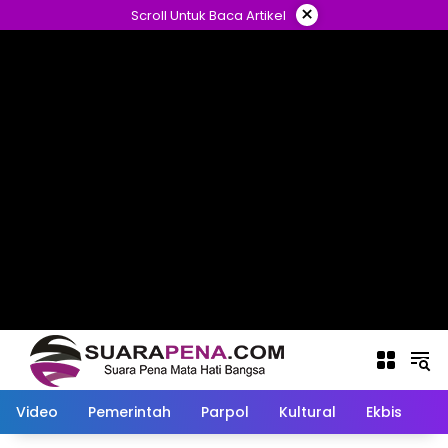
Langsung
×
Scroll Untuk Baca Artikel
ke
konten
Video
Pemerintah
Parpol
Kultural
Ekbis
O