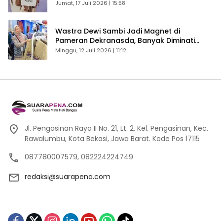
Betah
Jumat, 17 Juli 2026 | 15:58
Wastra Dewi Sambi Jadi Magnet di
Pameran Dekranasda, Banyak Diminati
Pengunjung
Minggu, 12 Juli 2026 | 11:12
Jl. Pengasinan Raya II No. 21, Lt. 2, Kel. Pengasinan, Kec.
Rawalumbu, Kota Bekasi, Jawa Barat. Kode Pos 17115
087780007579, 082224224749
redaksi@suarapena.com