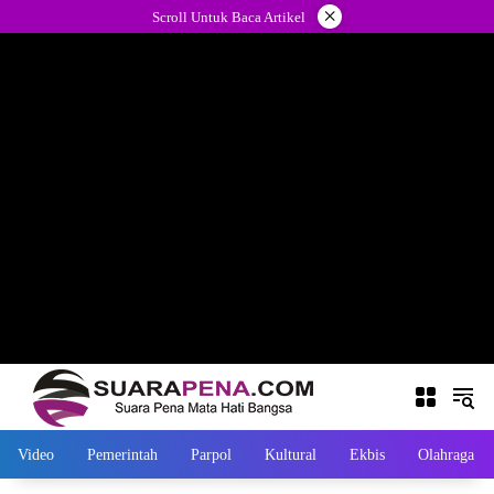
Langsung
×
Scroll Untuk Baca Artikel
ke
konten
Video
Pemerintah
Parpol
Kultural
Ekbis
Olahraga