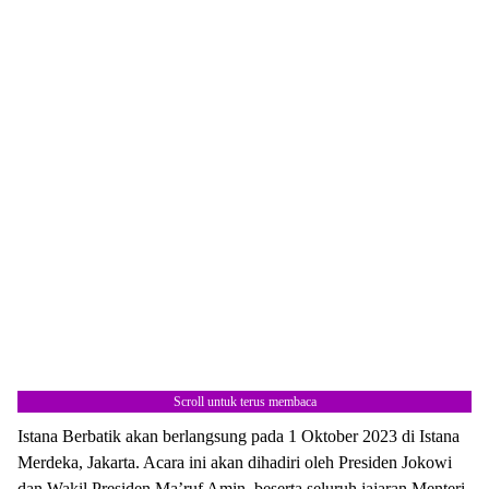
Scroll untuk terus membaca
Istana Berbatik akan berlangsung pada 1 Oktober 2023 di Istana
Merdeka, Jakarta. Acara ini akan dihadiri oleh Presiden Jokowi
dan Wakil Presiden Ma’ruf Amin, beserta seluruh jajaran Menteri