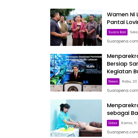
Wamen Ni 
Pantai Lovi
Suara Bali
Sela
Suarapena.com, B
Menparekra
Bersiap Sa
Kegiatan 
News
Rabu, 20
Suarapena.com,
Menparekra
sebagai Ba
Ekbis
Kamis, 11 
Suarapena.com, 