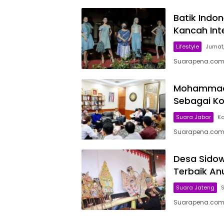
Batik Indon
Kancah Int
Lifestyle
Jumat,
Suarapena.com, 
Mohammad I
Sebagai Ko
Suara Jabar
Ka
Suarapena.com, 
Desa Sido
Terbaik An
Suara Jateng
S
Suarapena.com, 