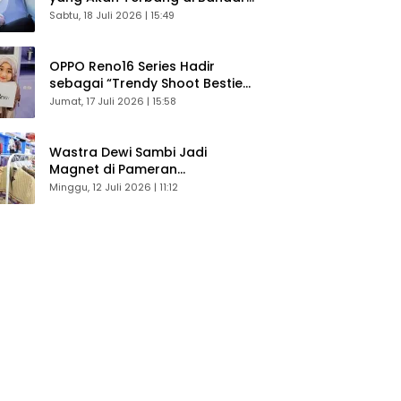
Husein Sastranegara
Sabtu, 18 Juli 2026 | 15:49
OPPO Reno16 Series Hadir
sebagai “Trendy Shoot Bestie”,
Bikin Konten Kreator Makin
Jumat, 17 Juli 2026 | 15:58
Betah
Wastra Dewi Sambi Jadi
Magnet di Pameran
Dekranasda, Banyak Diminati
Minggu, 12 Juli 2026 | 11:12
Pengunjung