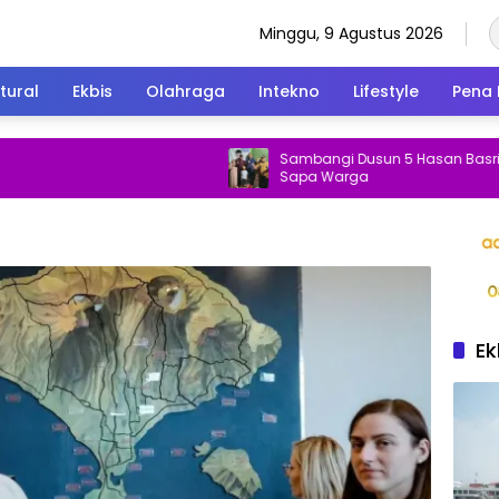
Minggu, 9 Agustus 2026
tural
Ekbis
Olahraga
Intekno
Lifestyle
Pena 
Sambangi Dusun 5 Hasan Basri Tak Leti
Sapa Warga
Ek