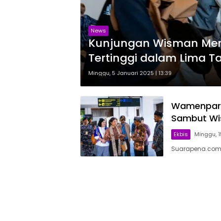
News
Kunjungan Wisman Meni
Tertinggi dalam Lima T
Minggu, 5 Januari 2025 | 13:39
Wamenpar N
Sambut Wis
Ekbis
Minggu, 1
Suarapena.com, 