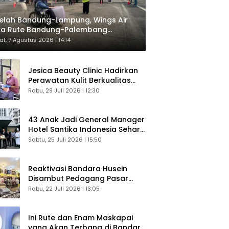
elah Bandung-Lampung, Wings Air
ka Rute Bandung-Palembang
respons Langsung Penumpang
t, 7 Agustus 2026 | 14:14
Jesica Beauty Clinic Hadirkan
Perawatan Kulit Berkualitas
Plus Konsultasi Gratis
Rabu, 29 Juli 2026 | 12:30
43 Anak Jadi General Manager
Hotel Santika Indonesia Sehari
Sukses Digelar
Sabtu, 25 Juli 2026 | 15:50
Reaktivasi Bandara Husein
Disambut Pedagang Pasar
Baru, Diyakini Bangkitkan
Rabu, 22 Juli 2026 | 13:05
Kembali Ekonomi Bandung
Ini Rute dan Enam Maskapai
yang Akan Terbang di Bandara