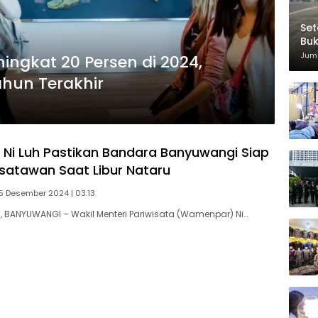
Set
Bu
Di
Juma
ngkat 20 Persen di 2024,
ahun Terakhir
i Luh Pastikan Bandara Banyuwangi Siap
atawan Saat Libur Nataru
5 Desember 2024 | 03:13
BANYUWANGI – Wakil Menteri Pariwisata (Wamenpar) Ni…