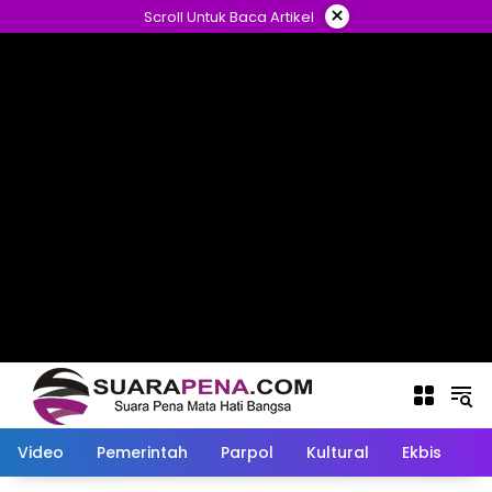
Langsung
×
Scroll Untuk Baca Artikel
ke
konten
Video
Pemerintah
Parpol
Kultural
Ekbis
O