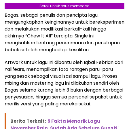
Scroll untuk terus membaca
Berita Terkait:
Menurut Penelitian Musik
Bagas, sebagai penulis dan pencipta lagu,
Ternyata Bisa Mengubah Cara Mengingat
mengungkapkan keinginannya untuk bereksperimen
Kenangan
dan melakukan modifikasi berkali-kali hingga
akhirnya “Chew It All” tercipta. Single ini
mengisahkan tentang penerimaan dan penutupan
babak setelah menghadapi kesulitan.
Artwork untuk lagu ini dibantu oleh Iqbal Febrian dari
Yallfears, menampilkan foto rontgen paru-paru
yang sesak sebagai visualisasi sampul lagu. Proses
mixing dan mastering lagu ini dilakukan sendiri oleh
Bagas selama kurang lebih 3 bulan dengan berbagai
penyesuaian, hingga semua personel sepakat untuk
merilis versi yang paling mereka sukai.
Berita Terkait:
5 Fakta Menarik Lagu
November Rain, Sudah Ada Sebelum Guns N'