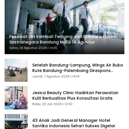
Pesawat Jet Kembali Terbang dari Bandara Husein
Sastranegara Bandung Mulai 14 Agustus
Senin, 10 Agustus 2026 | 14:35
Setelah Bandung-Lampung, Wings Air Buka
Rute Bandung-Palembang Direspons
Langsung Penumpang
Jumat, 7 Agustus 2026 | 14:14
Jesica Beauty Clinic Hadirkan Perawatan
Kulit Berkualitas Plus Konsultasi Gratis
Rabu, 29 Juli 2026 | 12:30
43 Anak Jadi General Manager Hotel
Santika Indonesia Sehari Sukses Digelar