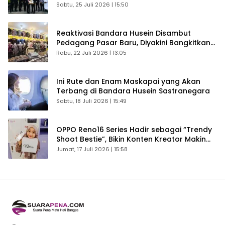
Sabtu, 25 Juli 2026 | 15:50
Reaktivasi Bandara Husein Disambut
Pedagang Pasar Baru, Diyakini Bangkitkan
Kembali Ekonomi Bandung
Rabu, 22 Juli 2026 | 13:05
Ini Rute dan Enam Maskapai yang Akan
Terbang di Bandara Husein Sastranegara
Sabtu, 18 Juli 2026 | 15:49
OPPO Reno16 Series Hadir sebagai “Trendy
Shoot Bestie”, Bikin Konten Kreator Makin
Betah
Jumat, 17 Juli 2026 | 15:58