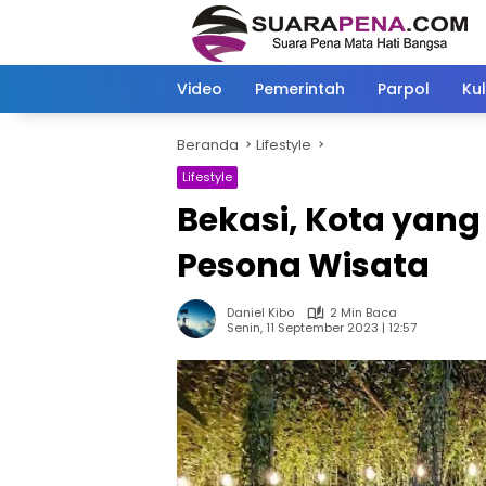
Langsung
ke
konten
Video
Pemerintah
Parpol
Kul
Beranda
Lifestyle
Lifestyle
Bekasi, Kota yan
Pesona Wisata
Daniel Kibo
2 Min Baca
Senin, 11 September 2023 | 12:57