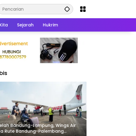
Kita
Sejarah
Hukrim
bis
elah Bandung-Lampung, Wings Air
ka Rute Bandung-Palembang