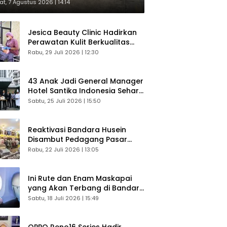
respons Langsung Penumpang
t, 7 Agustus 2026 | 14:14
Jesica Beauty Clinic Hadirkan
Perawatan Kulit Berkualitas
Plus Konsultasi Gratis
Rabu, 29 Juli 2026 | 12:30
43 Anak Jadi General Manager
Hotel Santika Indonesia Sehari
Sukses Digelar
Sabtu, 25 Juli 2026 | 15:50
Reaktivasi Bandara Husein
Disambut Pedagang Pasar
Baru, Diyakini Bangkitkan
Rabu, 22 Juli 2026 | 13:05
Kembali Ekonomi Bandung
Ini Rute dan Enam Maskapai
yang Akan Terbang di Bandara
Husein Sastranegara
Sabtu, 18 Juli 2026 | 15:49
OPPO Reno16 Series Hadir