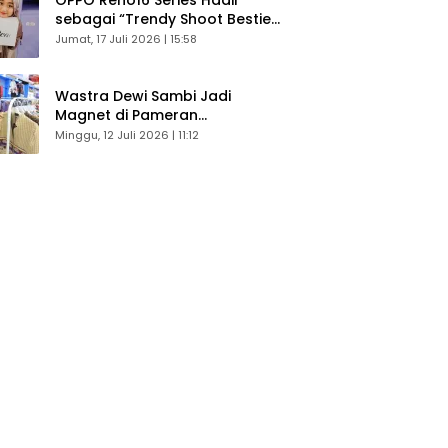
sebagai “Trendy Shoot Bestie”,
Bikin Konten Kreator Makin
Jumat, 17 Juli 2026 | 15:58
Betah
Wastra Dewi Sambi Jadi
Magnet di Pameran
Dekranasda, Banyak Diminati
Minggu, 12 Juli 2026 | 11:12
Pengunjung