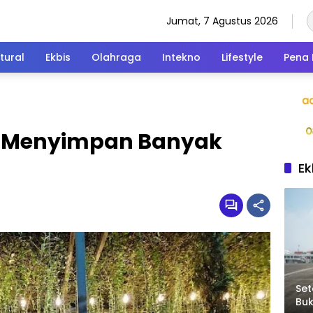
Jumat, 7 Agustus 2026
tural
Ekbis
Olahraga
Intekno
Lifestyle
Pena 
g Menyimpan Banyak
Ek
Set
Bu