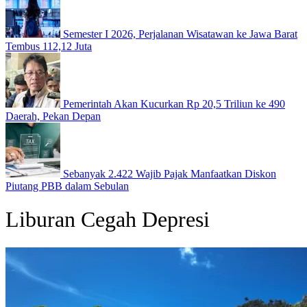
Semester I 2026, Perjalanan Wisatawan ke Jawa Barat
Tembus 112,12 Juta
Pemerintah Akan Kucurkan Rp 20,5 Triliun ke 490
Daerah, Pekan Depan
Sebanyak 2.422 Wajib Pajak Manfaatkan Diskon
Piutang PBB dalam Sebulan
Liburan Cegah Depresi