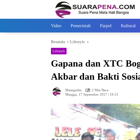
Langsung
ke
konten
Video
Pemerintah
Parpol
Kultural
Beranda
Lifestyle
Lifestyle
Gapana dan XTC Bogo
Akbar dan Bakti Sosi
Masngudin
2 Min Baca
Minggu, 17 September 2017 | 19:13