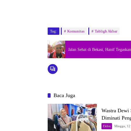
Tag:
Komunitas
Tabligh Akbar
Jalan Sehat di Bekasi, Hanif Tegask
Baca Juga
Wastra Dewi 
Diminati Pen
Ekbis
Minggu, 12 