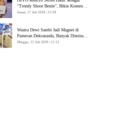
OPPO Reno16 Series Hadir sebagai
“Trendy Shoot Bestie”, Bikin Konten
Kreator Makin Betah
Jumat, 17 Juli 2026 | 15:58
Wastra Dewi Sambi Jadi Magnet di
Pameran Dekranasda, Banyak Diminati
Pengunjung
Minggu, 12 Juli 2026 | 11:12