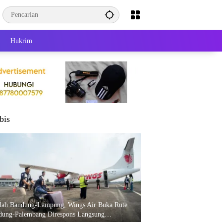
Hukrim
bis
elah Bandung-Lampung, Wings Air Buka Rute
dung-Palembang Direspons Langsung