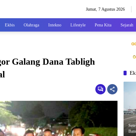
Jumat, 7 Agustus 2026
Ekbis
Olahraga
Intekno
Lifestyle
Pena Kita
Sejarah
r Galang Dana Tabligh
al
Ek
Set
Ban