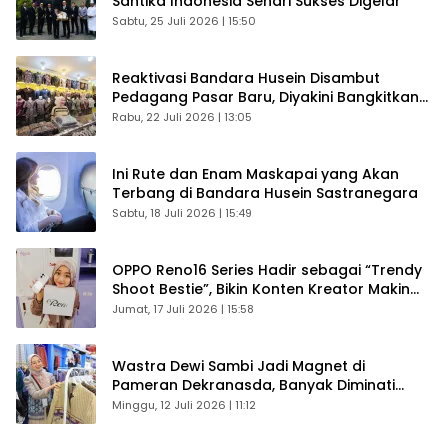
Santika Indonesia Sehari Sukses Digelar
Sabtu, 25 Juli 2026 | 15:50
Reaktivasi Bandara Husein Disambut
Pedagang Pasar Baru, Diyakini Bangkitkan
Kembali Ekonomi Bandung
Rabu, 22 Juli 2026 | 13:05
Ini Rute dan Enam Maskapai yang Akan
Terbang di Bandara Husein Sastranegara
Sabtu, 18 Juli 2026 | 15:49
OPPO Reno16 Series Hadir sebagai “Trendy
Shoot Bestie”, Bikin Konten Kreator Makin
Betah
Jumat, 17 Juli 2026 | 15:58
Wastra Dewi Sambi Jadi Magnet di
Pameran Dekranasda, Banyak Diminati
Pengunjung
Minggu, 12 Juli 2026 | 11:12