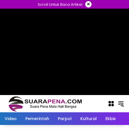
Langsung
×
Scroll Untuk Baca Artikel
ke
konten
Video
Pemerintah
Parpol
Kultural
Ekbis
O