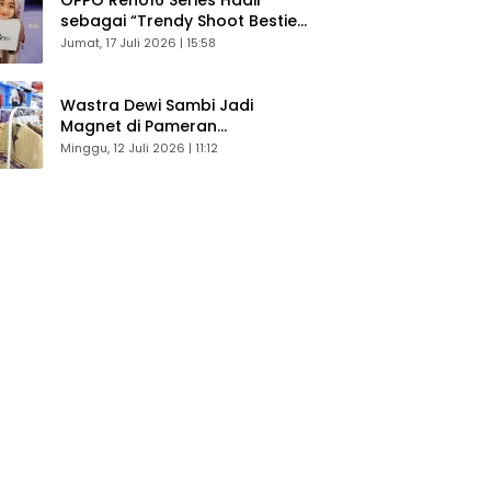
sebagai “Trendy Shoot Bestie”,
Bikin Konten Kreator Makin
Jumat, 17 Juli 2026 | 15:58
Betah
Wastra Dewi Sambi Jadi
Magnet di Pameran
Dekranasda, Banyak Diminati
Minggu, 12 Juli 2026 | 11:12
Pengunjung