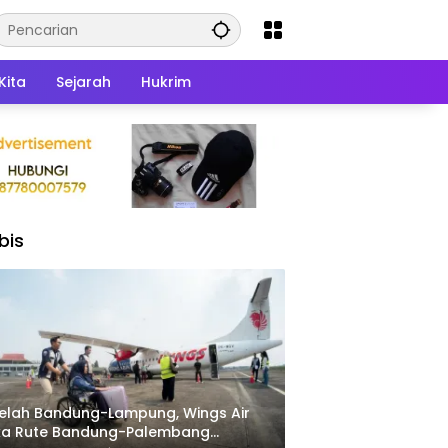
Kita
Sejarah
Hukrim
bis
elah Bandung-Lampung, Wings Air
ka Rute Bandung-Palembang