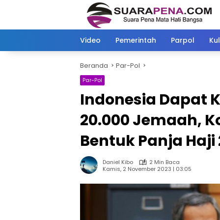
Langsung
ke
konten
Video
Pemerintah
Parpol
Kul
Beranda
Par-Pol
Par-Pol
Indonesia Dapat 
20.000 Jemaah, Ko
Bentuk Panja Haji
Daniel Kibo
2 Min Baca
Kamis, 2 November 2023 | 03:05