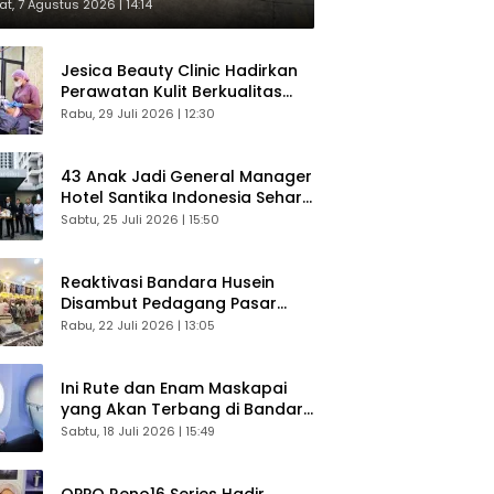
respons Langsung Penumpang
t, 7 Agustus 2026 | 14:14
Jesica Beauty Clinic Hadirkan
Perawatan Kulit Berkualitas
Plus Konsultasi Gratis
Rabu, 29 Juli 2026 | 12:30
43 Anak Jadi General Manager
Hotel Santika Indonesia Sehari
Sukses Digelar
Sabtu, 25 Juli 2026 | 15:50
Reaktivasi Bandara Husein
Disambut Pedagang Pasar
Baru, Diyakini Bangkitkan
Rabu, 22 Juli 2026 | 13:05
Kembali Ekonomi Bandung
Ini Rute dan Enam Maskapai
yang Akan Terbang di Bandara
Husein Sastranegara
Sabtu, 18 Juli 2026 | 15:49
OPPO Reno16 Series Hadir