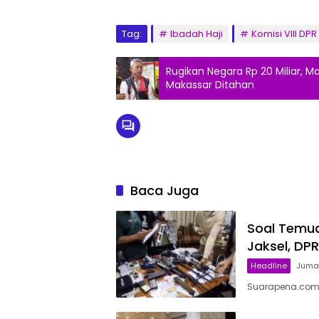
Tag:
Ibadah Haji
Komisi VIII DPR 
Rugikan Negara Rp 20 Miliar, 
Makassar Ditahan
Baca Juga
Soal Temua
Jaksel, DP
Headline
Jumat
Suarapena.com, 