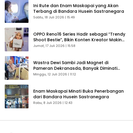
Ini Rute dan Enam Maskapai yang Akan
Terbang di Bandara Husein Sastranegara
Sabtu, 18 Juli 2026 | 15:49
OPPO Reno16 Series Hadir sebagai “Trendy
Shoot Bestie”, Bikin Konten Kreator Makin
Betah
Jumat, 17 Juli 2026 | 15:58
Wastra Dewi Sambi Jadi Magnet di
Pameran Dekranasda, Banyak Diminati
Pengunjung
Minggu, 12 Juli 2026 | 11:12
Enam Maskapai Minati Buka Penerbangan
dari Bandara Husein Sastranegara
Rabu, 8 Juli 2026 | 12:43