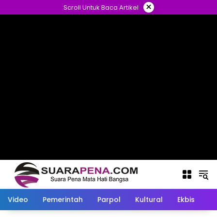
Langsung
×
Scroll Untuk Baca Artikel
ke
konten
Video
Pemerintah
Parpol
Kultural
Ekbis
O