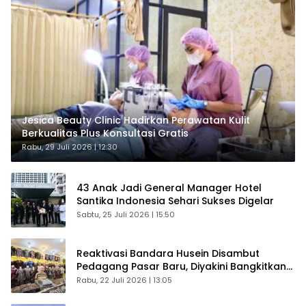
Jesica Beauty Clinic Hadirkan Perawatan Kulit
Berkualitas Plus Konsultasi Gratis
Rabu, 29 Juli 2026 | 12:30
43 Anak Jadi General Manager Hotel
Santika Indonesia Sehari Sukses Digelar
Sabtu, 25 Juli 2026 | 15:50
Reaktivasi Bandara Husein Disambut
Pedagang Pasar Baru, Diyakini Bangkitkan
Kembali Ekonomi Bandung
Rabu, 22 Juli 2026 | 13:05