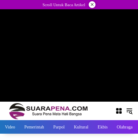
Langsung
×
Scroll Untuk Baca Artikel
ke
konten
Video
Pemerintah
Parpol
Kultural
Ekbis
Olahraga