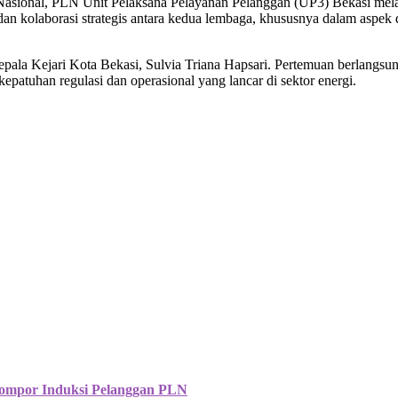
Nasional, PLN Unit Pelaksana Pelayanan Pelanggan (UP3) Bekasi mela
dan kolaborasi strategis antara kedua lembaga, khususnya dalam asp
 Kejari Kota Bekasi, Sulvia Triana Hapsari. Pertemuan berlangsung 
patuhan regulasi dan operasional yang lancar di sektor energi.
Kompor Induksi Pelanggan PLN