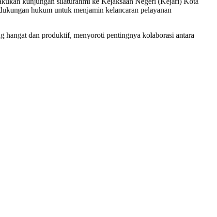
kukan kunjungan silaturahmi ke Kejaksaan Negeri (Kejari) Kota
ek dukungan hukum untuk menjamin kelancaran pelayanan
hangat dan produktif, menyoroti pentingnya kolaborasi antara