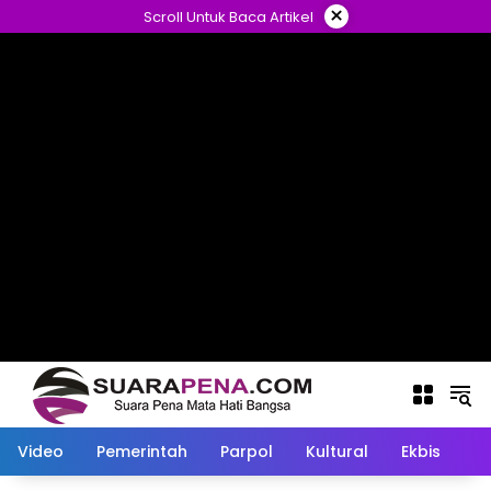
Langsung
×
Scroll Untuk Baca Artikel
ke
konten
Video
Pemerintah
Parpol
Kultural
Ekbis
O