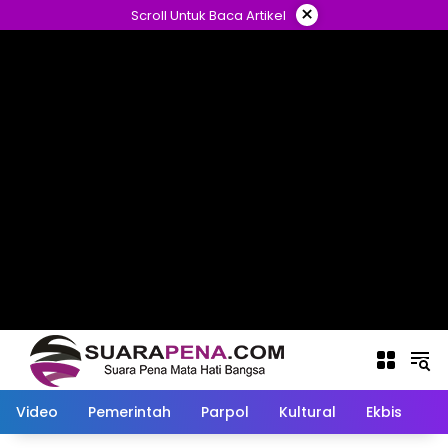
Langsung
×
Scroll Untuk Baca Artikel
ke
konten
Video
Pemerintah
Parpol
Kultural
Ekbis
O