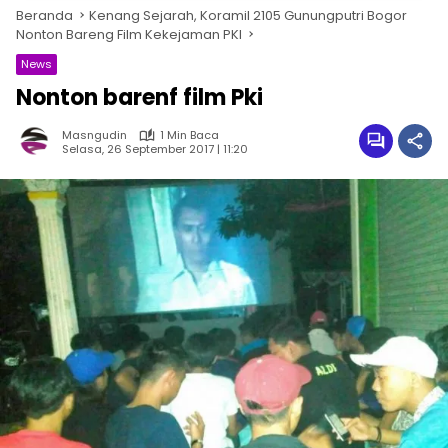
Beranda
Kenang Sejarah, Koramil 2105 Gunungputri Bogor
Nonton Bareng Film Kekejaman PKI
News
Nonton barenf film Pki
Masngudin
1 Min Baca
Selasa, 26 September 2017 | 11:20