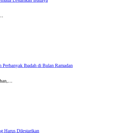
Pemuda Lestarikan Budaya
)…
 Perbanyak Ibadah di Bulan Ramadan
rhan,…
g Harus Dilestarikan