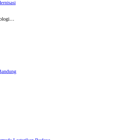
ernisasi
nologi…
 Bandung