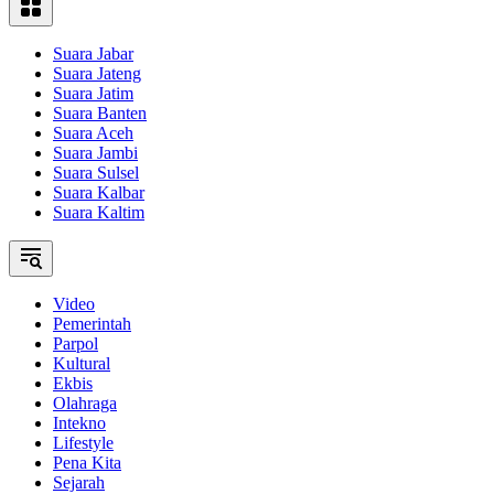
Suara Jabar
Suara Jateng
Suara Jatim
Suara Banten
Suara Aceh
Suara Jambi
Suara Sulsel
Suara Kalbar
Suara Kaltim
Video
Pemerintah
Parpol
Kultural
Ekbis
Olahraga
Intekno
Lifestyle
Pena Kita
Sejarah