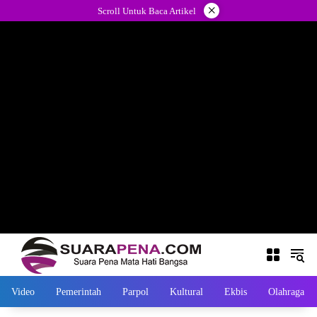
Langsung
×
Scroll Untuk Baca Artikel
ke
konten
Video
Pemerintah
Parpol
Kultural
Ekbis
Olahraga