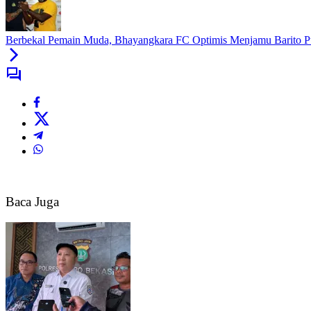
Berbekal Pemain Muda, Bhayangkara FC Optimis Menjamu Barito P
Baca Juga