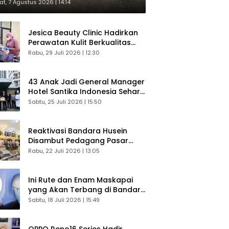
respons Langsung Penumpang
t, 7 Agustus 2026 | 14:14
Jesica Beauty Clinic Hadirkan
Perawatan Kulit Berkualitas
Plus Konsultasi Gratis
Rabu, 29 Juli 2026 | 12:30
43 Anak Jadi General Manager
Hotel Santika Indonesia Sehari
Sukses Digelar
Sabtu, 25 Juli 2026 | 15:50
Reaktivasi Bandara Husein
Disambut Pedagang Pasar
Baru, Diyakini Bangkitkan
Rabu, 22 Juli 2026 | 13:05
Kembali Ekonomi Bandung
Ini Rute dan Enam Maskapai
yang Akan Terbang di Bandara
Husein Sastranegara
Sabtu, 18 Juli 2026 | 15:49
OPPO Reno16 Series Hadir