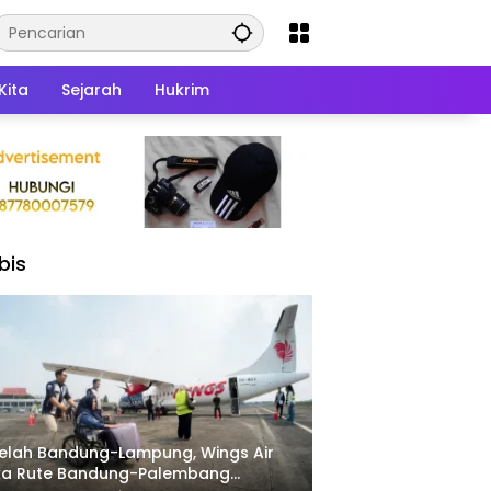
Kita
Sejarah
Hukrim
bis
elah Bandung-Lampung, Wings Air
ka Rute Bandung-Palembang