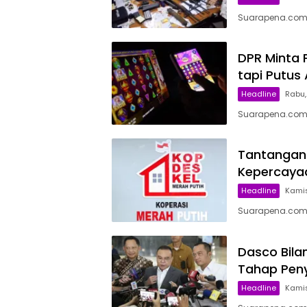
Suarapena.com, 
DPR Minta P
tapi Putus 
Headline
Rabu,
Suarapena.com, 
Tantangan 
Kepercayaa
Headline
Kamis,
Suarapena.com, 
Dasco Bilan
Tahap Peny
Headline
Kamis