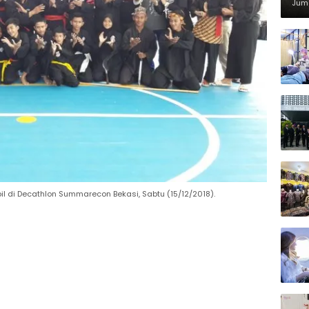
Di
Juma
l di Decathlon Summarecon Bekasi, Sabtu (15/12/2018).