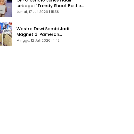
sebagai “Trendy Shoot Bestie”,
Bikin Konten Kreator Makin
Jumat, 17 Juli 2026 | 15:58
Betah
Wastra Dewi Sambi Jadi
Magnet di Pameran
Dekranasda, Banyak Diminati
Minggu, 12 Juli 2026 | 11:12
Pengunjung