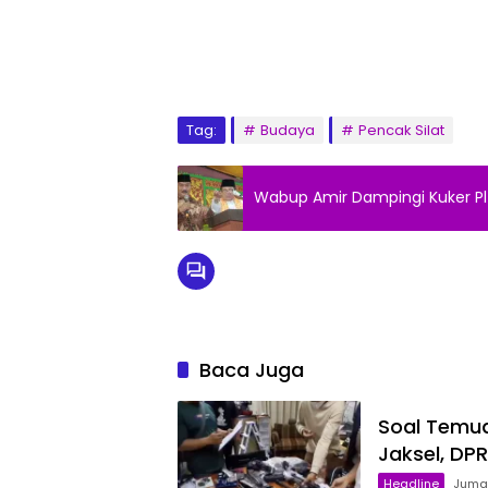
Tag:
Budaya
Pencak Silat
Wabup Amir Dampingi Kuker Pl
Baca Juga
Soal Temua
Jaksel, DP
Headline
Jumat