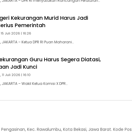
 JAKARTA – DPR RI menyatakan Rancangan Peraturan…
geri Kekurangan Murid Harus Jadi
Serius Pemerintah
15 Juli 2026 | 16:26
 JAKARTA – Ketua DPR RI Puan Maharani…
ekurangan Guru Harus Segera Diatasi,
aan Jadi Kunci
 11 Juli 2026 | 16:10
JAKARTA – Wakil Ketua Komisi X DPR…
 Kel. Pengasinan, Kec. Rawalumbu, Kota Bekasi, Jawa Barat. Kode Pos 