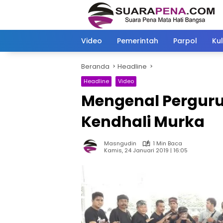
Langsung
ke
konten
Video
Pemerintah
Parpol
Kul
Beranda
Headline
Headline
Video
Mengenal Pergurua
Kendhali Murka
Masngudin
1 Min Baca
Kamis, 24 Januari 2019 | 16:05