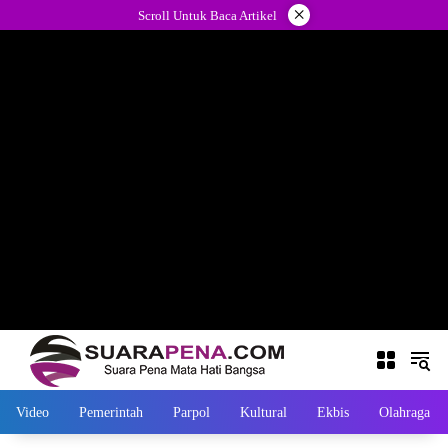
Langsung
×
Scroll Untuk Baca Artikel
ke
konten
Video
Pemerintah
Parpol
Kultural
Ekbis
Olahraga