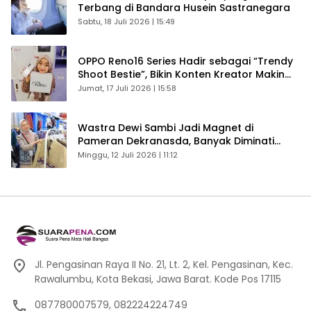
Terbang di Bandara Husein Sastranegara
Sabtu, 18 Juli 2026 | 15:49
OPPO Reno16 Series Hadir sebagai “Trendy
Shoot Bestie”, Bikin Konten Kreator Makin
Betah
Jumat, 17 Juli 2026 | 15:58
Wastra Dewi Sambi Jadi Magnet di
Pameran Dekranasda, Banyak Diminati
Pengunjung
Minggu, 12 Juli 2026 | 11:12
Jl. Pengasinan Raya II No. 21, Lt. 2, Kel. Pengasinan, Kec.
Rawalumbu, Kota Bekasi, Jawa Barat. Kode Pos 17115
087780007579, 082224224749