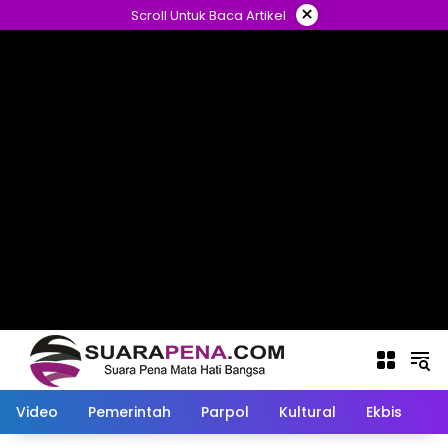
Langsung
×
Scroll Untuk Baca Artikel
ke
konten
Video
Pemerintah
Parpol
Kultural
Ekbis
O