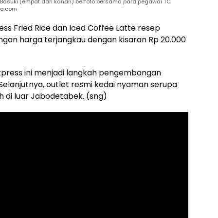
Basuki (empat dari kanan) berfoto bersama para pegawai TC
ena.com
ss Fried Rice dan Iced Coffee Latte resep
ngan harga terjangkau dengan kisaran Rp 20.000
press ini menjadi langkah pengembangan
 Selanjutnya, outlet resmi kedai nyaman serupa
h di luar Jabodetabek. (sng)