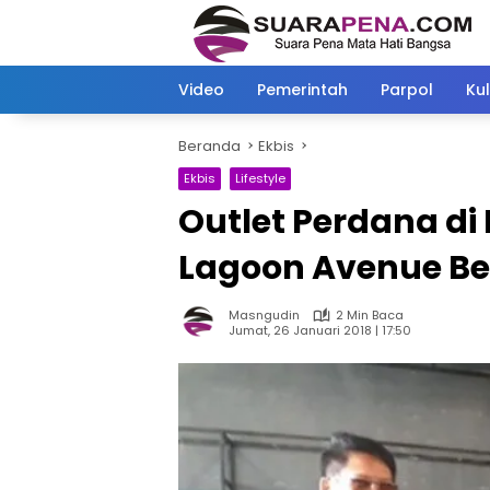
Langsung
ke
konten
Video
Pemerintah
Parpol
Kul
Beranda
Ekbis
Ekbis
Lifestyle
Outlet Perdana di 
Lagoon Avenue Be
Masngudin
2 Min Baca
Jumat, 26 Januari 2018 | 17:50