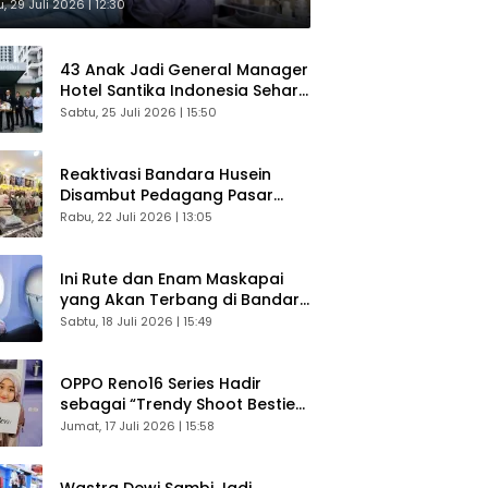
sultasi Gratis
, 29 Juli 2026 | 12:30
43 Anak Jadi General Manager
Hotel Santika Indonesia Sehari
Sukses Digelar
Sabtu, 25 Juli 2026 | 15:50
Reaktivasi Bandara Husein
Disambut Pedagang Pasar
Baru, Diyakini Bangkitkan
Rabu, 22 Juli 2026 | 13:05
Kembali Ekonomi Bandung
Ini Rute dan Enam Maskapai
yang Akan Terbang di Bandara
Husein Sastranegara
Sabtu, 18 Juli 2026 | 15:49
OPPO Reno16 Series Hadir
sebagai “Trendy Shoot Bestie”,
Bikin Konten Kreator Makin
Jumat, 17 Juli 2026 | 15:58
Betah
Wastra Dewi Sambi Jadi