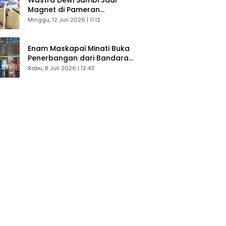
Magnet di Pameran
Dekranasda, Banyak Diminati
Minggu, 12 Juli 2026 | 11:12
Pengunjung
Enam Maskapai Minati Buka
Penerbangan dari Bandara
Husein Sastranegara
Rabu, 8 Juli 2026 | 12:43