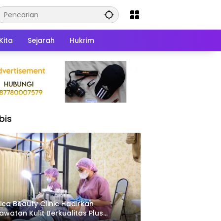
Kita
Sejarah
Hukrim
bis
ica Beauty Clinic Hadirkan
awatan Kulit Berkualitas Plus