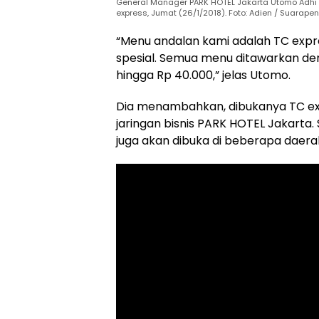
General Manager PARK HOTEL Jakarta Utomo Adhi 
express, Jumat (26/1/2018). Foto: Adien / Suarap
“Menu andalan kami adalah TC expre
spesial. Semua menu ditawarkan de
hingga Rp 40.000,” jelas Utomo.
Dia menambahkan, dibukanya TC ex
jaringan bisnis PARK HOTEL Jakarta.
juga akan dibuka di beberapa daera