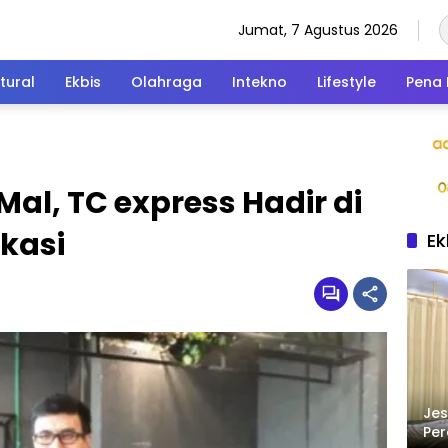
Jumat, 7 Agustus 2026
tural
Ekbis
Olahraga
Intekno
Lifestyle
Pena 
Mal, TC express Hadir di
kasi
Ek
Jes
Per