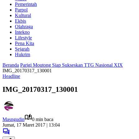
Pemerintah
Parpol
Kultural
Ekbis
Olahraga
Intekno
Lifestyle
Pena Kita
Sejarah
Hukrim
Beranda
Parigi Moutong Siap Sukseskan TTG Nasional XIX
IMG_20170317_130001
Headline
IMG_20170317_130001
Masngudin
0 min baca
Jumat, 17 Maret 2017 | 13:04