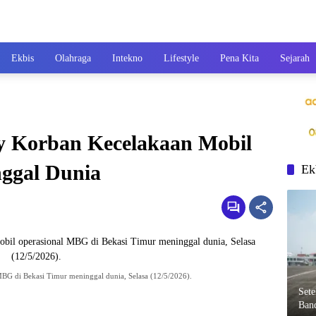
Ekbis
Olahraga
Intekno
Lifestyle
Pena Kita
Sejarah
y Korban Kecelakaan Mobil
ggal Dunia
Ek
MBG di Bekasi Timur meninggal dunia, Selasa (12/5/2026).
Set
Ban