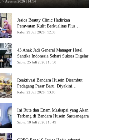
umpang
, 7 Agustus 2026 | 14:14
Jesica Beauty Clinic Hadirkan
Perawatan Kulit Berkualitas Plus
Konsultasi Gratis
Rabu, 29 Juli 2026 | 12:30
43 Anak Jadi General Manager Hotel
Santika Indonesia Sehari Sukses Digelar
Sabtu, 25 Juli 2026 | 15:50
Reaktivasi Bandara Husein Disambut
Pedagang Pasar Baru, Diyakini
Bangkitkan Kembali Ekonomi Bandung
Rabu, 22 Juli 2026 | 13:05
Ini Rute dan Enam Maskapai yang Akan
Terbang di Bandara Husein Sastranegara
Sabtu, 18 Juli 2026 | 15:49