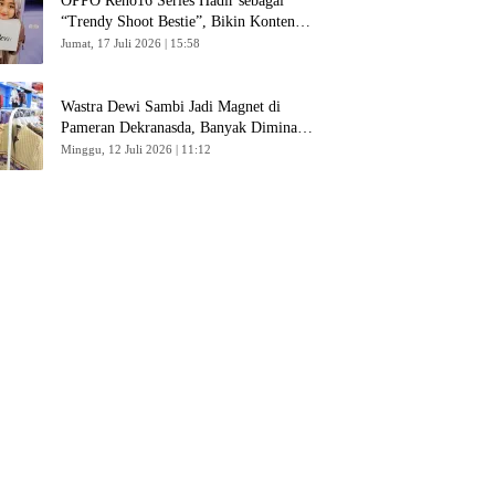
OPPO Reno16 Series Hadir sebagai
“Trendy Shoot Bestie”, Bikin Konten
Kreator Makin Betah
Jumat, 17 Juli 2026 | 15:58
Wastra Dewi Sambi Jadi Magnet di
Pameran Dekranasda, Banyak Diminati
Pengunjung
Minggu, 12 Juli 2026 | 11:12