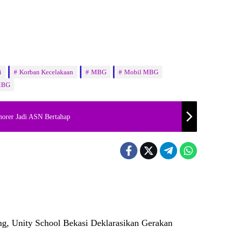
i
Korban Kecelakaan
MBG
Mobil MBG
MBG
norer Jadi ASN Bertahap
ng, Unity School Bekasi Deklarasikan Gerakan