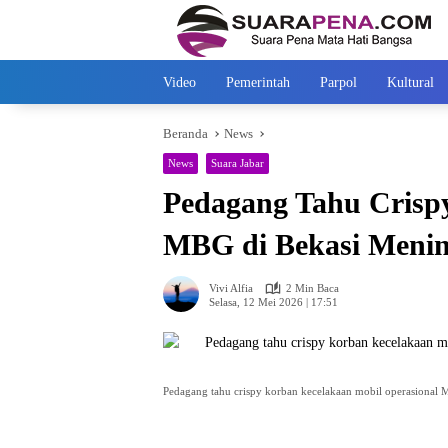
Langsung
ke
konten
Video
Pemerintah
Parpol
Kultural
Beranda
News
News
Suara Jabar
Pedagang Tahu Crisp
MBG di Bekasi Menin
Vivi Alfia
2 Min Baca
Selasa, 12 Mei 2026 | 17:51
Pedagang tahu crispy korban kecelakaan mobil operasional 