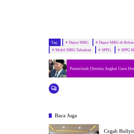
Tag:
Dapur MBG
Dapur MBG di Bekas
Mobil MBG Tabrakan
SPPG
SPPG 
Pemerintah Diminta Angkat Guru Ho
Baca Juga
Cegah Bullyi