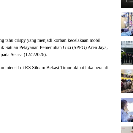
Pen
Jumat
ng tahu crispy yang menjadi korban kecelakaan mobil
lik Satuan Pelayanan Pemenuhan Gizi (SPPG) Aren Jaya,
pada Selasa (12/5/2026).
n intensif di RS Siloam Bekasi Timur akibat luka berat di