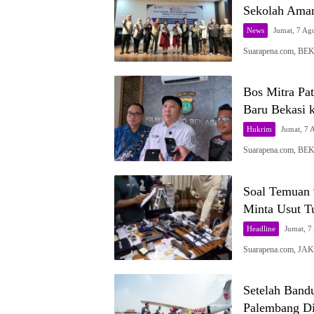
Sekolah Ama
News
Jumat, 7 Ag
Suarapena.com, BEK
Bos Mitra Pa
Baru Bekasi k
Hukrim
Jumat, 7 
Suarapena.com, BEK
Soal Temuan 
Minta Usut T
Headline
Jumat, 7
Suarapena.com, JA
Setelah Band
Palembang D