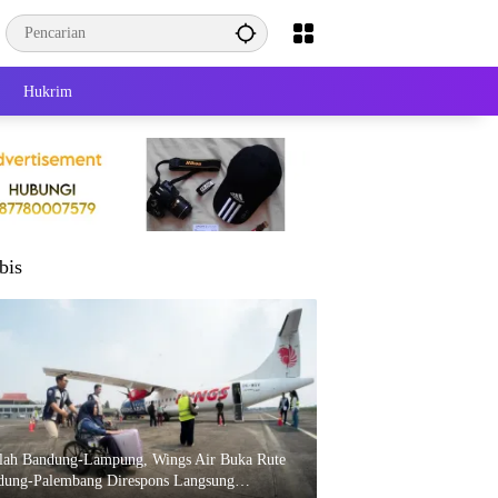
Hukrim
bis
elah Bandung-Lampung, Wings Air Buka Rute
dung-Palembang Direspons Langsung