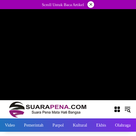
Langsung
×
Scroll Untuk Baca Artikel
ke
konten
Video
Pemerintah
Parpol
Kultural
Ekbis
Olahraga