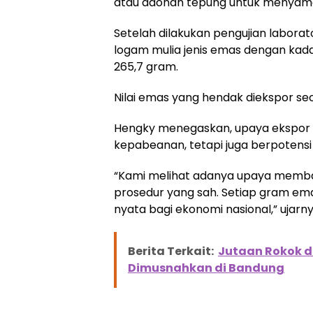
atau adonan tepung untuk menyamar
Setelah dilakukan pengujian labora
logam mulia jenis emas dengan kada
265,7 gram.
Nilai emas yang hendak diekspor sec
Hengky menegaskan, upaya ekspor i
kepabeanan, tetapi juga berpotens
“Kami melihat adanya upaya memba
prosedur yang sah. Setiap gram ema
nyata bagi ekonomi nasional,” ujarny
Berita Terkait:
Jutaan Rokok dan
Dimusnahkan di Bandung