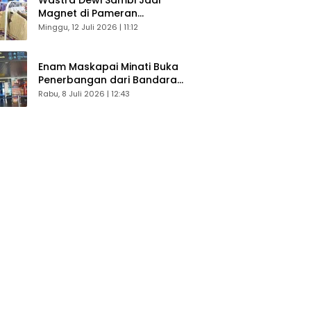
Magnet di Pameran
Dekranasda, Banyak Diminati
Minggu, 12 Juli 2026 | 11:12
Pengunjung
Enam Maskapai Minati Buka
Penerbangan dari Bandara
Husein Sastranegara
Rabu, 8 Juli 2026 | 12:43