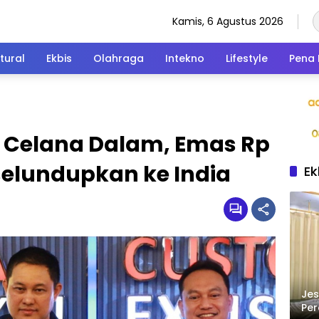
Kamis, 6 Agustus 2026
tural
Ekbis
Olahraga
Intekno
Lifestyle
Pena 
 Celana Dalam, Emas Rp
selundupkan ke India
Ek
Jes
Per