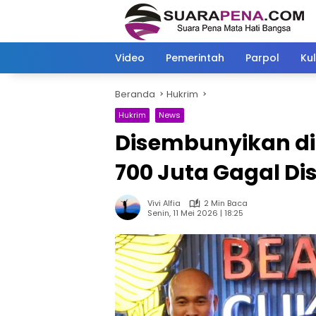
Langsung
ke
konten
Video
Pemerintah
Parpol
Kul
Beranda
Hukrim
Hukrim
News
Disembunyikan di
700 Juta Gagal Di
Vivi Alfia
2 Min Baca
Senin, 11 Mei 2026 | 18:25