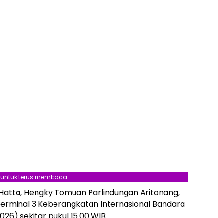
l untuk terus membaca
Hatta, Hengky Tomuan Parlindungan Aritonang,
 Terminal 3 Keberangkatan Internasional Bandara
6) sekitar pukul 15.00 WIB.