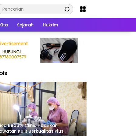
Kita
Sejarah
Hukrim
bis
ica Beauty Clinic Hadirkan
awatan Kulit Berkualitas Plus