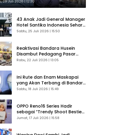
sultasi Gratis
, 29 Juli 2026 | 12:30
43 Anak Jadi General Manager
Hotel Santika Indonesia Sehari
Sukses Digelar
Sabtu, 25 Juli 2026 | 15:50
Reaktivasi Bandara Husein
Disambut Pedagang Pasar
Baru, Diyakini Bangkitkan
Rabu, 22 Juli 2026 | 13:05
Kembali Ekonomi Bandung
Ini Rute dan Enam Maskapai
yang Akan Terbang di Bandara
Husein Sastranegara
Sabtu, 18 Juli 2026 | 15:49
OPPO Reno16 Series Hadir
sebagai “Trendy Shoot Bestie”,
Bikin Konten Kreator Makin
Jumat, 17 Juli 2026 | 15:58
Betah
Wastra Dewi Sambi Jadi