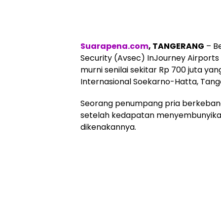
Suarapena.com
, TANGERANG
– B
Security (Avsec) InJourney Airpo
murni senilai sekitar Rp 700 juta ya
Internasional Soekarno-Hatta, Tang
Seorang penumpang pria berkebangs
setelah kedapatan menyembunyika
dikenakannya.