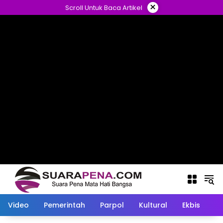
Langsung
×
Scroll Untuk Baca Artikel
ke
konten
Video
Pemerintah
Parpol
Kultural
Ekbis
O