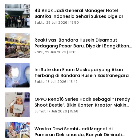
43 Anak Jadi General Manager Hotel
Santika Indonesia Sehari Sukses Digelar
Sabtu, 25 Juli 2026 | 15:50
Reaktivasi Bandara Husein Disambut
Pedagang Pasar Baru, Diyakini Bangkitkan
Kembali Ekonomi Bandung
Rabu, 22 Juli 2026 | 13:05
Ini Rute dan Enam Maskapai yang Akan
Terbang di Bandara Husein Sastranegara
Sabtu, 18 Juli 2026 | 15:49
OPPO Reno16 Series Hadir sebagai “Trendy
Shoot Bestie”, Bikin Konten Kreator Makin
Betah
Jumat, 17 Juli 2026 | 15:58
Wastra Dewi Sambi Jadi Magnet di
Pameran Dekranasda, Banyak Diminati