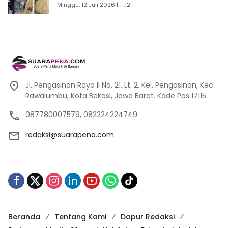
Pengunjung
Minggu, 12 Juli 2026 | 11:12
Jl. Pengasinan Raya II No. 21, Lt. 2, Kel. Pengasinan, Kec.
Rawalumbu, Kota Bekasi, Jawa Barat. Kode Pos 17115
087780007579, 082224224749
redaksi@suarapena.com
Beranda
Tentang Kami
Dapur Redaksi